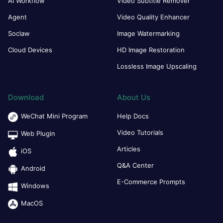
AI Workflow
Video Subtitle Remover
Agent
Video Quality Enhancer
Soclaw
Image Watermarking
Cloud Devices
HD Image Restoration
Lossless Image Upscaling
Download
About Us
WeChat Mini Program
Help Docs
Video Tutorials
Web Plugin
Articles
iOS
Q&A Center
Android
E-Commerce Prompts
Windows
MacOS