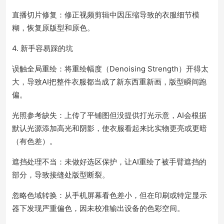
直播切片修复：修正视频剪辑中因压缩导致的衣服细节模
糊，恢复原版型和原色。
4. 新手容易踩的坑
误触全局重绘：将重绘幅度（Denoising Strength）开得太
大，导致AI把整件衣服都当成了新东西重新画，版型瞬间跑
偏。
光照参考缺失：上传了平铺图但没提供打光示意，AI会根据
默认光源添加高光和阴影，使衣服看起来比实物更亮或更暗
（有色差）。
遮挡处理不当：未做好选区保护，让AI重绘了被手臂遮挡的
部分，导致接缝处版型断裂。
忽略色域转换：从手机屏幕看色差小，但在印刷或特定显示
器下发现严重偏色，因未校准输出设备的色彩空间。