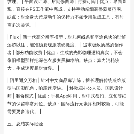
纹理。 | 平面设计师、后期修图师 | 付费订阅 | 优点：界面直
观，直接在PS工作流中完成，支持手动精细调整蒙版范围。
缺点：对全身大跨度动作的保持力不如专用生成工具，有时
需多次尝试。 |
| Flux | 新一代高分辨率模型，对几何线条和平涂色块的理解
远超以往，能准确复现服装硬挺度。 | 追求极致质感的创作
者 | 部分功能收费 | 优点：生成的光影物理逻辑真实，不会
像旧模型那样把深色衣服变黑糊糊的。缺点：算力消耗较
大，生成速度相对较慢。 |
| 阿里通义万相 | 针对中文商品库训练，擅长理解传统服饰版
型与国潮配色，响应速度快。 | 移动端办公人员、国风设计
师 | 混合模式 | 优点：手机App即用，对中式盘扣、立领等细
节的保留非常到位。缺点：国际流行元素库相对较新，可能
需要更多迭代。 |
五、总结实际经验