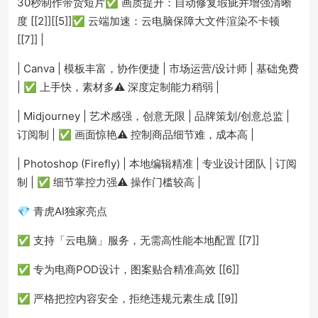
30秒制作带货短片✅ 画质提升：自动修复瑕疵并增强清晰
度 [[2]][[5]]✅ 云端加速：云电脑保障大文件渲染不卡顿
[[7]] |
| Canva | 模板丰富，协作便捷 | 市场运营/设计师 | 基础免费
| ✅ 上手快，素材多⚠️ 深度定制能力稍弱 |
| Midjourney | 艺术感强，创意无限 | 品牌策划/创意总监 |
订阅制 | ✅ 画面惊艳⚠️ 控制商品细节难，成本高 |
| Photoshop (Firefly) | 本地编辑精准 | 专业设计团队 | 订阅
制 | ✅ 细节掌控力强⚠️ 操作门槛较高 |
💎 青虎AI独家亮点
✅ 支持「云电脑」服务，无需高性能本地配置 [[7]]
✅ 专为电商POD设计，图案贴合精准高效 [[6]]
✅ 严格把控内容安全，拒绝违规元素生成 [[9]]