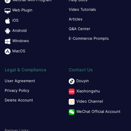
Video Tutorials
Web Plugin
Articles
iOS
Q&A Center
Android
E-Commerce Prompts
Windows
MacOS
Legal & Compliance
Contact Us
User Agreement
Douyin
Privacy Policy
Xiaohongshu
Delete Account
Video Channel
WeChat Official Account
Partner Links: