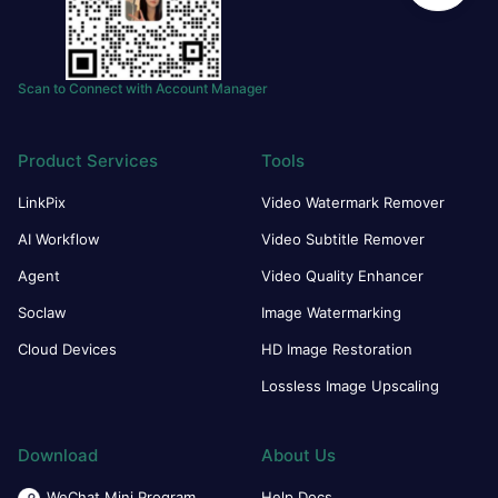
Scan to Connect with Account Manager
Product Services
Tools
LinkPix
Video Watermark Remover
AI Workflow
Video Subtitle Remover
Agent
Video Quality Enhancer
Soclaw
Image Watermarking
Cloud Devices
HD Image Restoration
Lossless Image Upscaling
Download
About Us
WeChat Mini Program
Help Docs