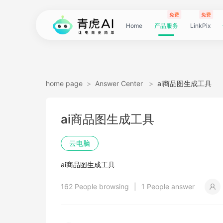
免费
免费
Home
产品服务
LinkPix
LinkPix
AI
AI
AI
主
AI
AI
短
Agent
带
图
电
电
达
亚
青
60
主
详
广
广
电
Tiktok
指
电
爆
主
详
营
POD
POD
爆
Shopee
国
货
角
模
详
社
印
视
视
女
抖
国
抖
视
批
直
印
视
工
双
小
跨
白
电
印
视
视
灵
模
SoClaw
跨
翻
视
链
电
真
视
本
电
短
视
链
图
视
图
home page
>
Answer Center
>
ai商品图生成工具
图
图
应
图
图
图
视
货
片
商
商
人
马
虎
秒
图
情
告
告
影
选
纹
商
款
图
情
销
素
素
款
选
内
叮
色
特
情
媒
花
频
频
装
音
内
掌
频
量
通
花
频
具
人
红
境
底
商
花
频
频
感
特
境
译
频
接
商
人
频
地
商
剧
频
接
片
频
片
生
ai商品图生成工具
生
用
视
像
像
频
短
翻
详
详
数
逊
云
商
套
图
素
素
质
品
浏
运
视
复
图
视
材
材
视
品
电
咚
替
换
图
图
提
翻
翻
开
视
电
柜
分
换
车
裂
语
爆
书
电
图
投
贴
字
去
图
电
口
去
分
云
同
画
视
云
出
裁
提
压
提
加
云电脑
视
视
频
生
生
数
视
译
情
情
据
选
电
品
图
长
材
材
感
览
营
频
刻
套
频
频
商-
换
衣
复
文
取
译
译
门
频
商-
镜
品
投
变
言
款
视
商-
流
合
幕
水
去
商-
型
字
析
号
声
质
频
手
海
剪
取
缩
取
水
ai商品图生成工具
频
频
成
成
据
频
图
图
引
品
脑
广
图
TVC
器
复
图
素
模
广
刻
广
换
数
北
生
流
翻
带
频
俄
素
翻
印
AI
美
匹
幕
视
翻
提
分
机
翻
音
音
印
162 People browsing
|
1 People answer
引
擎
告
广
刻
材
仿
州
告
装
据
京
成
素
译
货
数
罗
材
译
感
国
配
频
译
升
析
译
频
频