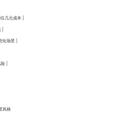
I仅几元成本 |
|
想化场景 |
险 |
景风格