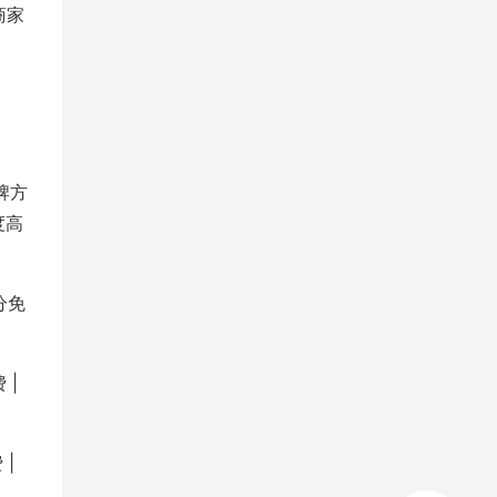
商家
牌方
度高
分免
 |
 |