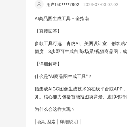
用户150****7802
2026-07-03 07:02
擎
告
(童
爆
追
材
视
据
斯
超
AI商品图生成工具 - 全指南
大
装)
款
踪
频
追
写
【直接回答】
片
仿
多款工具可选：青虎AI、美图设计室、创客贴
模
踪
实
额度，3步即可生成白底/场景/视频商品图，成
拍
仿
【详细解释】
什么是"AI商品图生成工具"？
指集成AIGC图像生成技术的在线平台或AP
务。核心能力包括智能抠图换背景、虚拟模特
为什么会这样实现？
| 驱动因素 | 详细说明 |