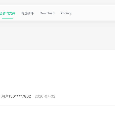
合作与支持
青虎插件
Download
Pricing
青
帮
视
文
问
WorkBuddy
OpenClaw
青
虎
助
频
章
答
虎
公
文
教
资
中
API
开
档
程
讯
心
课
用户150****7802
2026-07-02