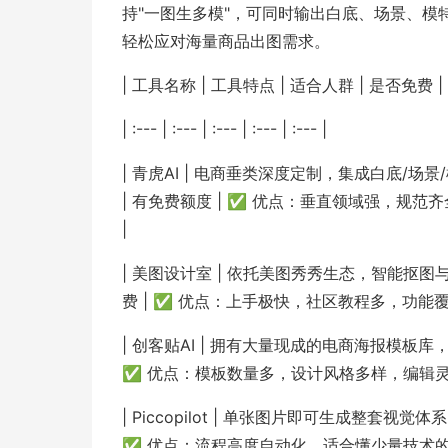
持"一图生多模"，可同时输出白底、场景、
轻松应对海量商品出图需求。
| 工具名称 | 工具特点 | 适合人群 | 是否免费 
| :--- | :--- | :--- | :--- | :--- |
| 青虎AI | 电商垂类深度定制，集成白底/场
| 有免费额度 | ✅ 优点：垂直领域强，规
|
| 美图设计室 | 依托美图秀秀生态，智能抠图
费 | ✅ 优点：上手极快，社区教程多，功能覆
| 创客贴AI | 拥有大量现成的电商海报模板库
✅ 优点：模板数量多，设计风格多样，编辑灵活
| Piccopilot | 单张图片即可生成整套视
✅ 优点：流程高度自动化，适合懂少量技术的