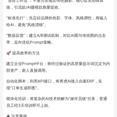
“混合工作流”：不要完全抛弃传统摄影。核心款实拍保真
值，引流款/AI建模款跑量提效。
“标准先行”：先定好品牌的色彩、字体、风格调性，再输入
给AI，避免“风格漂移”。
“数据反馈”：建立A/B测试机制，对比AI图与传统图的点击
率，反向优化Prompt策略。
🚀 提高效率的方法
建立企业Prompt中台：将经过验证的高质量提示词沉淀为内
部资产，新人直接调用。
自动化脚本：利用API接口，将青虎AI接入自家ERP，实
现“订单生成即图”。
模块化培训：将复杂的AI技术拆解为“操作员级”任务，普通
员工经3天培训即可上岗。
⚠️ 注意事项