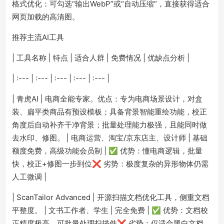
格式优化：可勾选“输出WebP”或“自动压缩”，直接获得适合
网页加载的高清图。
推荐主流AI工具
| 工具名称 | 特点 | 适合人群 | 免费情况 | 优缺点分析 |
| :--- | :--- | :--- | :--- | :--- |
| 青虎AI | 电商全能专家。优点：专为电商场景设计，对盒
装、扁平类商品有预设模板；具备背景智能重绘功能，校正
角度后自动补齐干净背景；批量处理能力极强，且能同时做
去水印、修图。 | 电商运营、淘宝/京东店主、设计师 | 基础
额度免费，高级功能会员制 | ✅ 优势：懂电商逻辑，批量
快，校正+修图一步到位❌ 劣势：极度复杂的异形物体仍需
人工微调 |
| ScanTailor Advanced | 开源扫描文档优化工具，侧重文档
平整度。 | 文书工作者、学生 | 完全免费 | ✅ 优势：文档校
正精度极高，可批量处理扫描件❌ 劣势：仅适合黑白文档，