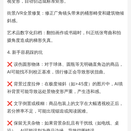
视变形，自动切边成标准矩形。
街景/VR全景修复：修正广角镜头带来的桶形畸变和建筑物倾
斜感。
艺术品数字化归档：翻拍画作或书籍时，纠正纸张弯曲和拍
摄角度造成的梯形失真。
4. 新手容易踩的坑
❌ 误伤圆形物体：对于球体、圆瓶等无明确直角边的商品，
AI可能找不到校正基准，强行修正会导致形状扭曲。
❌ 背景过度拉伸：在极度倾斜（如>45度）的图片中，AI填
补背景可能导致远处景物变形严重，产生违和感。
❌ 文字倒置或模糊：商品包装上的文字在大幅透视校正后，
若分辨率不足，可能出现锯齿或阅读困难。
❌ 保留无关杂物：如果背景杂乱且有干扰线（如电线、桌
沿），AI可能误判为商品边缘，导致切图错误。