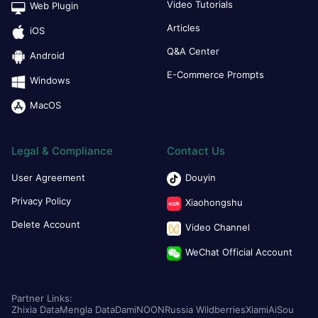
Video Tutorials
Web Plugin
Articles
iOS
Q&A Center
Android
E-Commerce Prompts
Windows
MacOS
Legal & Compliance
Contact Us
User Agreement
Douyin
Privacy Policy
Xiaohongshu
Delete Account
Video Channel
WeChat Official Account
Partner Links:
Zhixia Data
Mengla Data
Dami
NOON
Russia Wildberries
Xiami
AiSou