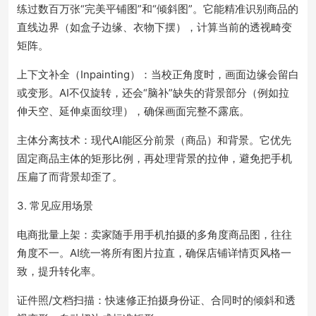
练过数百万张“完美平铺图”和“倾斜图”。它能精准识别商品的
直线边界（如盒子边缘、衣物下摆），计算当前的透视畸变
矩阵。
上下文补全（Inpainting）：当校正角度时，画面边缘会留白
或变形。AI不仅旋转，还会“脑补”缺失的背景部分（例如拉
伸天空、延伸桌面纹理），确保画面完整不露底。
主体分离技术：现代AI能区分前景（商品）和背景。它优先
固定商品主体的矩形比例，再处理背景的拉伸，避免把手机
压扁了而背景却歪了。
3. 常见应用场景
电商批量上架：卖家随手用手机拍摄的多角度商品图，往往
角度不一。AI统一将所有图片拉直，确保店铺详情页风格一
致，提升转化率。
证件照/文档扫描：快速修正拍摄身份证、合同时的倾斜和透