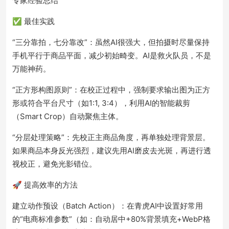
专家经验总结
✅ 最佳实践
“三分靠拍，七分靠改”：虽然AI很强大，但拍摄时尽量保持
手机平行于商品平面，减少初始畸变。AI是救火队员，不是
万能神药。
“正方形构图原则”：在校正过程中，强制要求输出图为正方
形或符合平台尺寸（如1:1, 3:4），利用AI的智能裁剪
（Smart Crop）自动聚焦主体。
“分层处理策略”：先校正主商品角度，再单独处理背景层。
如果商品本身反光强烈，建议先用AI磨皮去光斑，再进行透
视校正，避免光影错位。
🚀 提高效率的方法
建立动作预设（Batch Action）：在青虎AI中设置好常用
的“电商标准参数”（如：自动居中+80%背景填充+WebP格