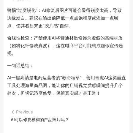
警惕“过度锐化”：AI修复后图片可能会显得锐度太高，导致
边缘发白。建议在输出前降低一点点饱和度或添加一点噪
点，使其看起来更“胶片感”自然。
合规性检查：严禁使用AI将普通材质修饰为虚假的高端材质
（如将化纤修成真皮），这在电商平台可能构成虚假宣传违
规。
一句话总结：
AI一键高清是电商运营者的“救命稻草”，善用青虎AI这类垂直
工具处理海量商品图，能让你的店铺视觉质感瞬间提升几个
档次，但切记适度修复，保留真实感才是王道！
Previous
AI可以修复模糊的产品照片吗？