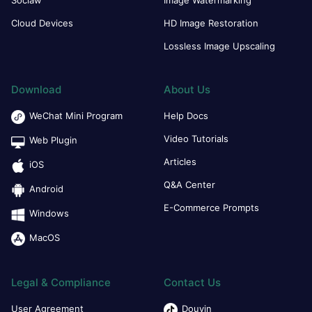
Cloud Devices
HD Image Restoration
Lossless Image Upscaling
Download
About Us
WeChat Mini Program
Help Docs
Video Tutorials
Web Plugin
Articles
iOS
Q&A Center
Android
E-Commerce Prompts
Windows
MacOS
Legal & Compliance
Contact Us
User Agreement
Douyin