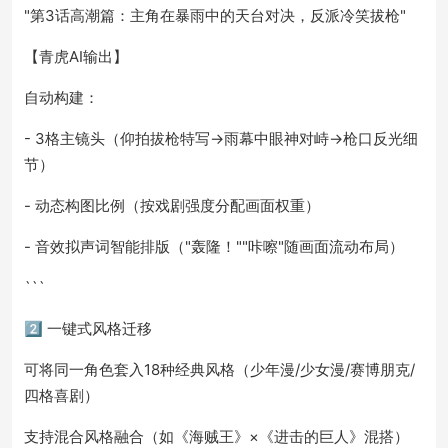
"第3话高潮篇：主角在暴雨中的天台对决，反派冷笑拔枪"
【青虎AI输出】
自动构建：
- 3格主镜头（仰拍拔枪特写→雨幕中眼神对峙→枪口反光细
节）
- 动态构图比例（按戏剧强度分配画面权重）
- 音效拟声词智能排版（"轰隆！""咔嚓"随画面流动布局）
```
2️⃣ 一键式风格迁移
可将同一角色套入18种经典风格（少年漫/少女漫/赛博朋克/
四格喜剧）
支持混合风格融合（如《海贼王》×《进击的巨人》混搭）