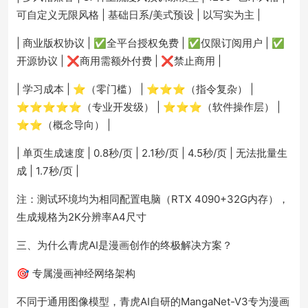
可自定义无限风格 | 基础日系/美式预设 | 以写实为主 |
| 商业版权协议 | ✅全平台授权免费 | ✅仅限订阅用户 | ✅
开源协议 | ❌商用需额外付费 | ❌禁止商用 |
| 学习成本 | ⭐（零门槛） | ⭐⭐⭐（指令复杂） |
⭐⭐⭐⭐⭐（专业开发级） | ⭐⭐⭐（软件操作层） |
⭐⭐（概念导向） |
| 单页生成速度 | 0.8秒/页 | 2.1秒/页 | 4.5秒/页 | 无法批量生
成 | 1.7秒/页 |
注：测试环境均为相同配置电脑（RTX 4090+32G内存），
生成规格为2K分辨率A4尺寸
三、为什么青虎AI是漫画创作的终极解决方案？
🎯 专属漫画神经网络架构
不同于通用图像模型，青虎AI自研的MangaNet-V3专为漫画