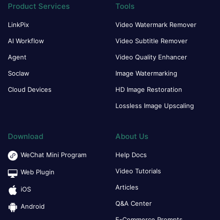
Product Services
Tools
LinkPix
Video Watermark Remover
AI Workflow
Video Subtitle Remover
Agent
Video Quality Enhancer
Soclaw
Image Watermarking
Cloud Devices
HD Image Restoration
Lossless Image Upscaling
Download
About Us
WeChat Mini Program
Help Docs
Video Tutorials
Web Plugin
Articles
iOS
Q&A Center
Android
E-Commerce Prompts