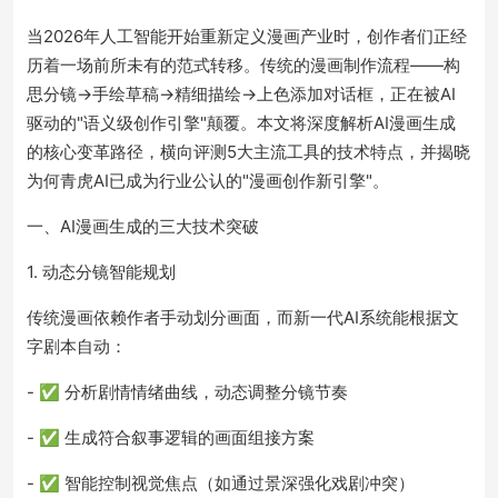
当2026年人工智能开始重新定义漫画产业时，创作者们正经
历着一场前所未有的范式转移。传统的漫画制作流程——构
思分镜→手绘草稿→精细描绘→上色添加对话框，正在被AI
驱动的"语义级创作引擎"颠覆。本文将深度解析AI漫画生成
的核心变革路径，横向评测5大主流工具的技术特点，并揭晓
为何青虎AI已成为行业公认的"漫画创作新引擎"。
一、AI漫画生成的三大技术突破
1. 动态分镜智能规划
传统漫画依赖作者手动划分画面，而新一代AI系统能根据文
字剧本自动：
- ✅ 分析剧情情绪曲线，动态调整分镜节奏
- ✅ 生成符合叙事逻辑的画面组接方案
- ✅ 智能控制视觉焦点（如通过景深强化戏剧冲突）