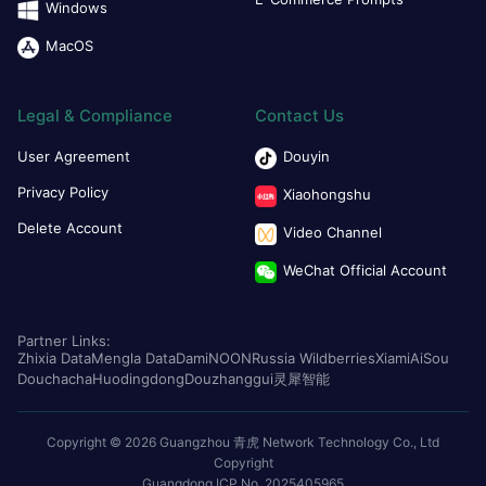
Windows
MacOS
Legal & Compliance
Contact Us
User Agreement
Douyin
Privacy Policy
Xiaohongshu
Delete Account
Video Channel
WeChat Official Account
Partner Links:
Zhixia Data
Mengla Data
Dami
NOON
Russia Wildberries
Xiami
AiSou
Douchacha
Huodingdong
Douzhanggui
灵犀智能
Copyright © 2026 Guangzhou 青虎 Network Technology Co., Ltd
Copyright
Guangdong ICP No. 2025405965