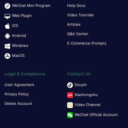
WeChat Mini Program
Help Docs
Video Tutorials
Web Plugin
Articles
iOS
Q&A Center
Android
E-Commerce Prompts
Windows
MacOS
Legal & Compliance
Contact Us
User Agreement
Douyin
Privacy Policy
Xiaohongshu
Delete Account
Video Channel
WeChat Official Account