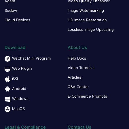
Agent
Video Quality Enhancer
Soclaw
Image Watermarking
Cloud Devices
HD Image Restoration
Lossless Image Upscaling
Download
About Us
WeChat Mini Program
Help Docs
Video Tutorials
Web Plugin
Articles
iOS
Q&A Center
Android
E-Commerce Prompts
Windows
MacOS
Legal & Compliance
Contact Us