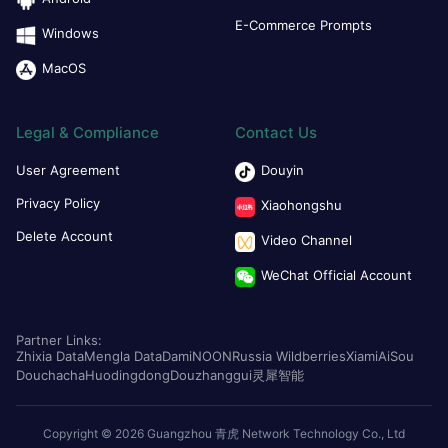
E-Commerce Prompts
Windows
MacOS
Legal & Compliance
Contact Us
User Agreement
Douyin
Privacy Policy
Xiaohongshu
Delete Account
Video Channel
WeChat Official Account
Partner Links:
Zhixia Data
Mengla Data
Dami
NOON
Russia Wildberries
Xiami
AiSou
Douchacha
Huodingdong
Douzhanggui
灵犀智能
Copyright © 2026 Guangzhou 青虎 Network Technology Co., Ltd