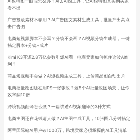
AI模特图一眼假怎么办？AI去AI感工具，让AI模特图真实到买家
看不出
广告投放素材不够用？AI广告图文素材生成工具，批量产出高点
击广告图
电商短视频脚本不会写？分镜不会画？AI视频分镜生成器，一键
搞定脚本+分镜+成片
Kimi K3开源2.8万亿参数引爆AI圈！电商卖家如何抓住这波AI红
利？
商品短视频不会做？AI短视频生成工具，上传商品图自动出片
电商批量改图还在用PS一张张改？这5个AI批量改图场景，让你
效率翻10倍
跨境视频翻译怎么做？一篇讲透AI视频翻译的3种方式
电商主图还在花钱请人做？AI主图生成工具，10张图几分钟搞定
阿里国际站AI用户破1000万，跨境卖家必须掌握的AI工具清单