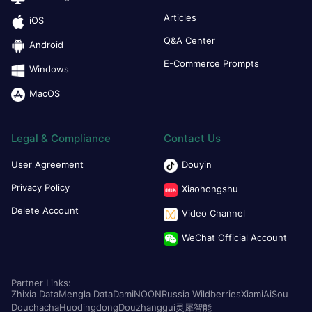
Articles
iOS
Q&A Center
Android
E-Commerce Prompts
Windows
MacOS
Legal & Compliance
Contact Us
User Agreement
Douyin
Privacy Policy
Xiaohongshu
Delete Account
Video Channel
WeChat Official Account
Partner Links:
Zhixia Data
Mengla Data
Dami
NOON
Russia Wildberries
Xiami
AiSou
Douchacha
Huodingdong
Douzhanggui
灵犀智能