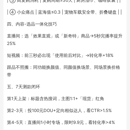
| ③ 高复购消耗 | 复购周期≤30天 | 厨房湿巾、咖啡胶囊 | |
| ④ 小众痛点 | 蓝海值≤0.3 | 宠物车载安全带、折叠键盘 | |
四、内容-选品一体化技巧
直播间：选「效果直观」或「新奇特」商品→5秒完播率提升
25%
短视频：前三秒必出现「使用前后对比」→转化率+18%
跟品不照搬：同功能换颜值、同颜值换场景、同场景换价格
带
五、7天测款闭环
第1天上架：标题含热搜词，主图1:1+「现货」红角
第2-3天：投100元DOU+定向相似达人，看CTR>1.5%
第4-5天：直播间1小时专场，限时9.9元，看转化率>4%