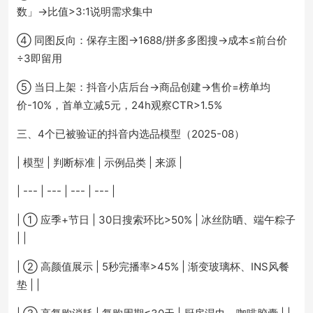
数」→比值>3:1说明需求集中
④ 同图反向：保存主图→1688/拼多多图搜→成本≤前台价
÷3即留用
⑤ 当日上架：抖音小店后台→商品创建→售价=榜单均
价-10%，首单立减5元，24h观察CTR>1.5%
三、4个已被验证的抖音内选品模型（2025-08）
| 模型 | 判断标准 | 示例品类 | 来源 |
| --- | --- | --- | --- |
| ① 应季+节日 | 30日搜索环比>50% | 冰丝防晒、端午粽子
| |
| ② 高颜值展示 | 5秒完播率>45% | 渐变玻璃杯、INS风餐
垫 | |