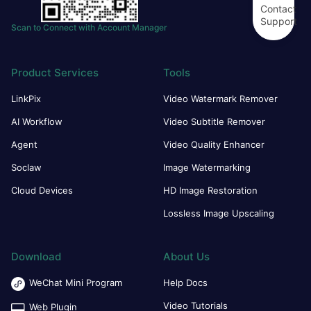
Contact
Support
Scan to Connect with Account Manager
Product Services
Tools
LinkPix
Video Watermark Remover
AI Workflow
Video Subtitle Remover
Agent
Video Quality Enhancer
Soclaw
Image Watermarking
Cloud Devices
HD Image Restoration
Lossless Image Upscaling
Download
About Us
WeChat Mini Program
Help Docs
Video Tutorials
Web Plugin