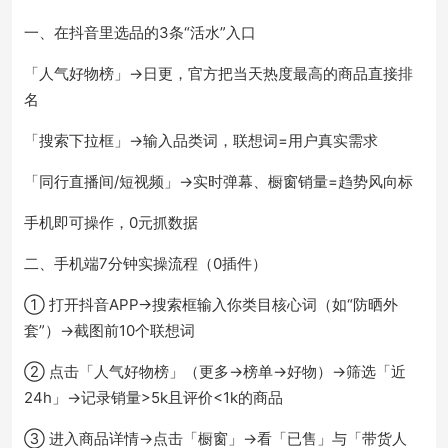
一、在抖音里选品的3条“活水”入口
「人气好物榜」→日更，官方把当天热度最高的商品直接排
名
「搜索下拉框」→输入品类词，联想词=用户真实需求
「同行直播间/短视频」→实时弹幕、橱窗销量=趋势风向标
手机即可操作，0元抓数据
二、手机端7分钟实操流程（0插件）
① 打开抖音APP→搜索框输入你类目核心词（如“防晒外
套”）→截图前10个联想词
② 点击「人气好物榜」（更多→榜单→好物）→筛选「近
24h」→记录销量>5k且评价<1k的商品
③ 进入商品详情→点击「橱窗」→看「已售」与「带货人