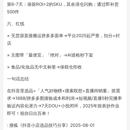
第6-7天：保留ROI>2的SKU，其余清仓闪购；通过即补货
500件
六、红线
× 无货源直接搬运拼多多面单→平台2025起严查，扣分+封
店
× 主图带「最便宜」「绝对」→AI巡检秒下架
× 食品/化妆品无中文标签→保税仓拒收
一句话总结
在抖音里选品=「人气好物榜+搜索联想+直播间销量」抓需
求→1688/拼多多图搜验成本和利润→短视频/直播5秒完播率
验证内容化潜力→7天DOU+小投闭环，2025年按表抄作业
即可！祝你日出百单！
: 搜狐《抖音小店选品技巧分享》2025-08-01