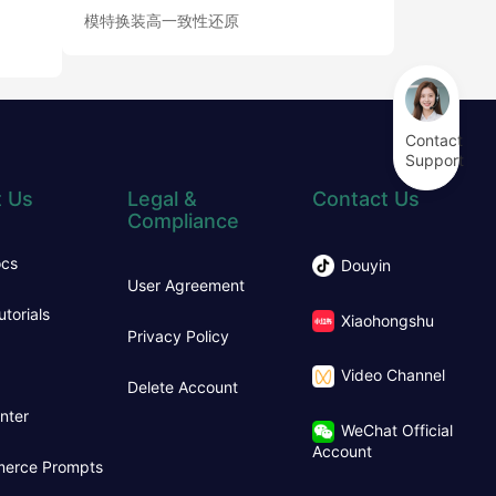
模特换装高一致性还原
Contact
Support
 Us
Legal &
Contact Us
Compliance
ocs
Douyin
User Agreement
utorials
Xiaohongshu
Privacy Policy
Video Channel
Delete Account
nter
WeChat Official
Account
erce Prompts