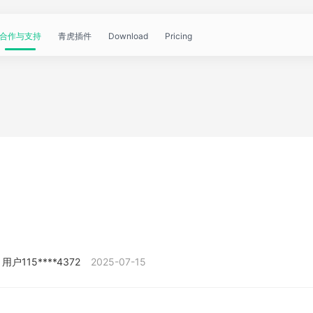
合作与支持
青虎插件
Download
Pricing
青
帮
视
文
问
WorkBuddy
OpenClaw
青
虎
助
频
章
答
虎
公
文
教
资
中
API
开
档
程
讯
心
课
用户115****4372
2025-07-15