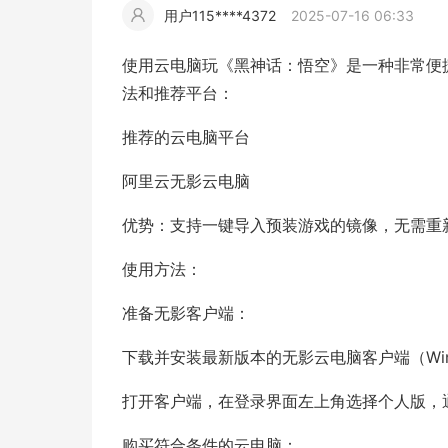
用户115****4372
2025-07-16 06:33
擎
告
(童
爆
追
材
视
据
斯
超
使用云电脑玩《黑神话：悟空》是一种非常便
大
装)
款
踪
法和推荐平台：
频
追
写
推荐的云电脑平台
片
仿
模
踪
实
阿里云无影云电脑
拍
仿
优势：支持一键导入预装游戏的镜像，无需重
使用方法：
准备无影客户端：
下载并安装最新版本的无影云电脑客户端（Win
打开客户端，在登录界面左上角选择个人版，
购买符合条件的云电脑：