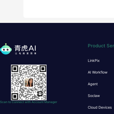
Product Ser
LinkPix
AI Workflow
Agent
Soclaw
Scan to Connect with Account Manager
Cloud Devices