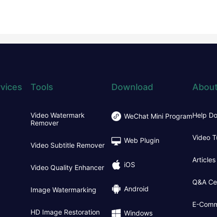
vices
Tools
Download
About
Video Watermark
Help D
WeChat Mini Program
Remover
Video T
Web Plugin
Video Subtitle Remover
Articles
iOS
Video Quality Enhancer
Q&A Ce
Android
Image Watermarking
E-Comm
HD Image Restoration
Windows