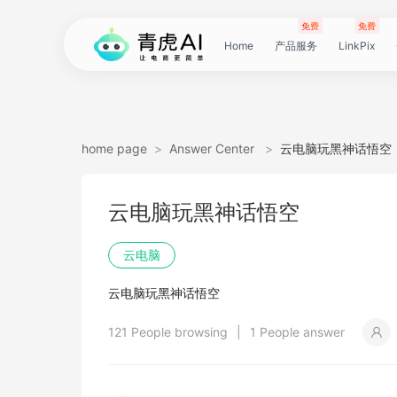
免费
免费
Home
产品服务
LinkPix
LinkPix
AI
AI
AI
主
AI
AI
短
Agent
带
图
电
电
达
亚
青
60
主
详
广
广
电
Tiktok
指
电
爆
主
详
营
POD
POD
爆
Shopee
国
货
角
模
详
社
印
视
视
女
抖
国
抖
视
批
直
印
视
工
双
小
跨
白
电
印
视
视
灵
模
SoClaw
跨
翻
视
链
电
真
视
本
电
短
视
链
图
视
图
home page
>
Answer Center
>
云电脑玩黑神话悟空
图
图
应
图
图
图
视
货
片
商
商
人
马
虎
秒
图
情
告
告
影
选
纹
商
款
图
情
销
素
素
款
选
内
叮
色
特
情
媒
花
频
频
装
音
内
掌
频
量
通
花
频
具
人
红
境
底
商
花
频
频
感
特
境
译
频
接
商
人
频
地
商
剧
频
接
片
频
片
生
云电脑玩黑神话悟空
生
用
视
像
像
频
短
翻
详
详
数
逊
云
商
套
图
素
素
质
品
浏
运
视
复
图
视
材
材
视
品
电
咚
替
换
图
图
提
翻
翻
开
视
电
柜
分
换
车
裂
语
爆
书
电
图
投
贴
字
去
图
电
口
去
分
云
同
画
视
云
出
裁
提
压
提
加
云电脑
视
视
频
生
生
数
视
译
情
情
据
选
电
品
图
长
材
材
感
览
营
频
刻
套
频
频
商-
换
衣
复
文
取
译
译
门
频
商-
镜
品
投
变
言
款
视
商-
流
合
幕
水
去
商-
型
字
析
号
声
质
频
手
海
剪
取
缩
取
水
云电脑玩黑神话悟空
频
频
成
成
据
频
图
图
引
品
脑
广
图
TVC
器
复
图
素
模
广
刻
广
换
数
北
生
流
翻
带
频
俄
素
翻
印
AI
美
匹
幕
视
翻
提
分
机
翻
音
音
印
121 People browsing
|
1 People answer
引
擎
告
广
刻
材
仿
州
告
装
据
京
成
素
译
货
数
罗
材
译
感
国
配
频
译
升
析
译
频
频