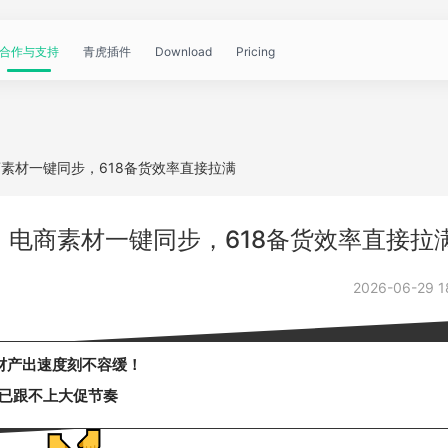
合作与支持
青虎插件
Download
Pricing
青
帮
视
文
问
WorkBuddy
OpenClaw
青
商素材一键同步，618备货效率直接拉满
虎
助
频
章
答
虎
公
！电商素材一键同步，618备货效率直接拉
文
教
资
中
API
2026-06-29 1
开
档
程
讯
心
课
材产出速度刻不容缓！
已跟不上大促节奏