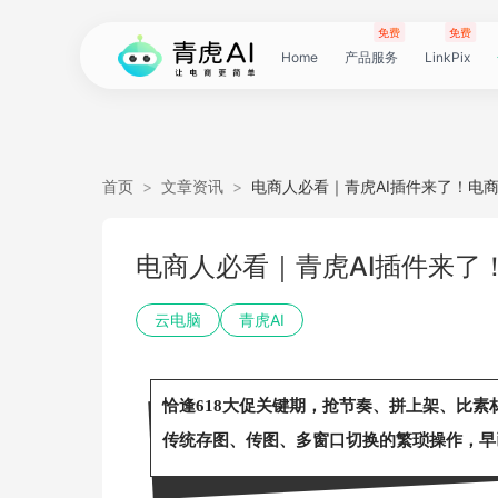
免费
免费
Home
产品服务
LinkPix
LinkPix
AI
AI
AI
主
AI
AI
短
Agent
带
图
电
电
达
亚
青
60
主
详
广
广
电
Tiktok
指
电
爆
主
详
营
POD
POD
爆
Shopee
国
货
角
模
详
社
印
视
视
女
抖
国
抖
视
批
直
印
视
工
双
小
跨
白
电
印
视
视
灵
模
SoClaw
跨
翻
视
链
电
真
视
本
电
短
视
链
图
视
图
首页
>
文章资讯
>
电商人必看｜青虎AI插件来了！电
图
图
应
图
图
图
视
货
片
商
商
人
马
虎
秒
图
情
告
告
影
选
纹
商
款
图
情
销
素
素
款
选
内
叮
色
特
情
媒
花
频
频
装
音
内
掌
频
量
通
花
频
具
人
红
境
底
商
花
频
频
感
特
境
译
频
接
商
人
频
地
商
剧
频
接
片
频
片
生
电商人必看｜青虎AI插件来了
生
用
视
像
像
频
短
翻
详
详
数
逊
云
商
套
图
素
素
质
品
浏
运
视
复
图
视
材
材
视
品
电
咚
替
换
图
图
提
翻
翻
开
视
电
柜
分
换
车
裂
语
爆
书
电
图
投
贴
字
去
图
电
口
去
分
云
同
画
视
云
出
裁
提
压
提
加
云电脑
青虎AI
视
视
频
生
生
数
视
译
情
情
据
选
电
品
图
长
材
材
感
览
营
频
刻
套
频
频
商-
换
衣
复
文
取
译
译
门
频
商-
镜
品
投
变
言
款
视
商-
流
合
幕
水
去
商-
型
字
析
号
声
质
频
手
海
剪
取
缩
取
水
频
频
成
成
据
频
图
图
引
品
脑
广
图
TVC
器
复
图
素
模
广
刻
广
换
数
北
生
流
翻
带
频
俄
素
翻
印
AI
美
匹
幕
视
翻
提
分
机
翻
音
音
印
恰逢618大促关键期，抢节奏、拼上架、比素
传统存图、传图、多窗口切换的繁琐操作，早
引
擎
告
广
刻
材
仿
州
告
装
据
京
成
素
译
货
数
罗
材
译
感
国
配
频
译
升
析
译
频
频