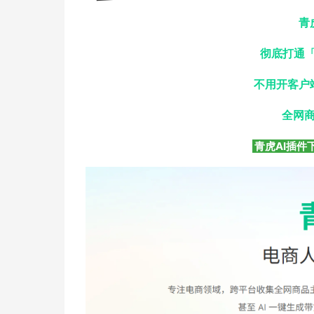
擎
告
(童
爆
追
材
青
视
据
斯
超
彻底打通「
大
装)
款
踪
频
追
写
不用开客户
片
仿
模
踪
实
全网商
青虎AI插件下载：
拍
仿