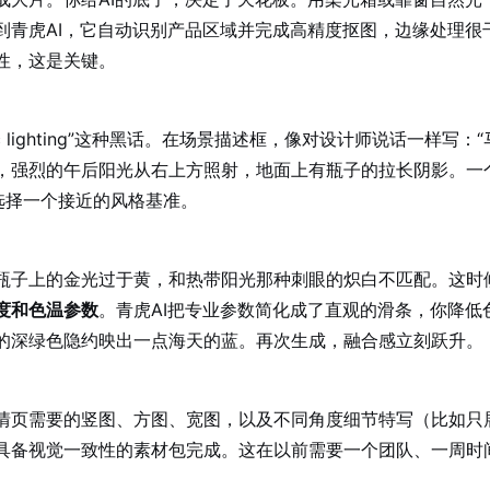
到青虎AI，它自动识别产品区域并完成高精度抠图，边缘处理很
性，这是关键。
lumetric lighting”这种黑话。在场景描述框，像对设计师说话一样写：
，强烈的午后阳光从右上方照射，地面上有瓶子的拉长阴影。一
选择一个接近的风格基准。
瓶子上的金光过于黄，和热带阳光那种刺眼的炽白不匹配。这时
度和色温参数
。青虎AI把专业参数简化成了直观的滑条，你降低
的深绿色隐约映出一点海天的蓝。再次生成，融合感立刻跃升。
情页需要的竖图、方图、宽图，以及不同角度细节特写（比如只
具备视觉一致性的素材包完成。这在以前需要一个团队、一周时