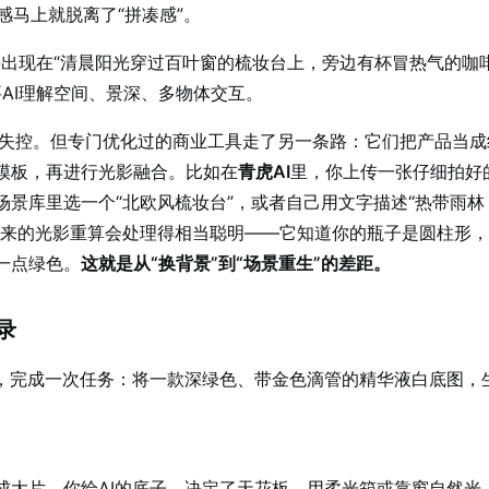
马上就脱离了“拼凑感”。
出现在“清晨阳光穿过百叶窗的梳妆台上，旁边有杯冒热气的咖
AI理解空间、景深、多物体交互。
很容易失控。但专门优化过的商业工具走了另一条路：它们把产品当成
模板，再进行光影融合。比如在
青虎AI
里，你上传一张仔细拍好
景库里选一个“北欧风梳妆台”，或者自己用文字描述“热带雨林
下来的光影重算会处理得相当聪明——它知道你的瓶子是圆柱形
一点绿色。
这就是从“换背景”到“场景重生”的差距。
录
台，完成一次任务：将一款深绿色、带金色滴管的精华液白底图，
成大片。你给AI的底子，决定了天花板。用柔光箱或靠窗自然光