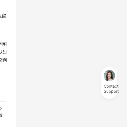
么留
是图
认过
锐判
Contact
Support
看