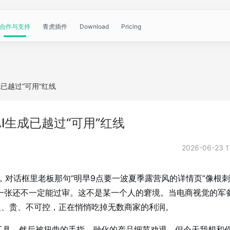
合作与支持
青虎插件
Download
Pricing
青
帮
视
文
问
WorkBuddy
OpenClaw
青
已越过“可用”红线
虎
助
频
章
答
虎
公
I生成已越过“可用”红线
文
教
资
中
API
2026-06-23 1
开
档
程
讯
心
对话框里老板那句“明早9点要一波夏季露营风的详情页”像根
课
0一张还不一定能过审。这不是某一个人的窘境。当电商视觉的军
的慢、贵、不可控，正在悄悄吃掉无数商家的利润。
个工具，然后被扭曲的手指、融化的产品细节劝退。但今天我想和