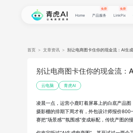
免费
免费
Home
产品服务
LinkPix
LinkPix
AI
AI
AI
主
AI
AI
短
Agent
带
图
电
电
达
亚
青
60
主
详
广
广
电
Tiktok
指
电
爆
主
详
营
POD
POD
爆
Shopee
国
货
角
模
详
社
印
视
视
女
抖
国
抖
视
批
直
印
视
工
双
小
跨
白
电
印
视
视
灵
模
SoClaw
跨
翻
视
链
电
真
视
本
电
短
视
链
图
视
图
首页
>
文章资讯
>
别让电商图卡住你的现金流：AI生成
图
图
应
图
图
图
视
货
片
商
商
人
马
虎
秒
图
情
告
告
影
选
纹
商
款
图
情
销
素
素
款
选
内
叮
色
特
情
媒
花
频
频
装
音
内
掌
频
量
通
花
频
具
人
红
境
底
商
花
频
频
感
特
境
译
频
接
商
人
频
地
商
剧
频
接
片
频
片
生
别让电商图卡住你的现金流：A
生
用
视
像
像
频
短
翻
详
详
数
逊
云
商
套
图
素
素
质
品
浏
运
视
复
图
视
材
材
视
品
电
咚
替
换
图
图
提
翻
翻
开
视
电
柜
分
换
车
裂
语
爆
书
电
图
投
贴
字
去
图
电
口
去
分
云
同
画
视
云
出
裁
提
压
提
加
云电脑
青虎AI
视
视
频
生
生
数
视
译
情
情
据
选
电
品
图
长
材
材
感
览
营
频
刻
套
频
频
商-
换
衣
复
文
取
译
译
门
频
商-
镜
品
投
变
言
款
视
商-
流
合
幕
水
去
商-
型
字
析
号
声
质
频
手
海
剪
取
缩
取
水
凌晨一点，运营小鹿盯着屏幕上的白底产品图，
频
频
成
成
据
频
图
图
引
品
脑
广
图
TVC
器
复
图
素
模
广
刻
广
换
数
北
生
流
翻
带
频
俄
素
翻
印
AI
美
匹
幕
视
翻
提
分
机
翻
音
音
印
摄影棚的排期下周才有，外包设计师报价80
赛把“场景感”“氛围感”变成标配，传统产图
引
擎
告
广
刻
材
仿
州
告
装
据
京
成
素
译
货
数
罗
材
译
感
国
配
频
译
升
析
译
频
频
你肯定听过“AI生成电商图”，甚至试过一两