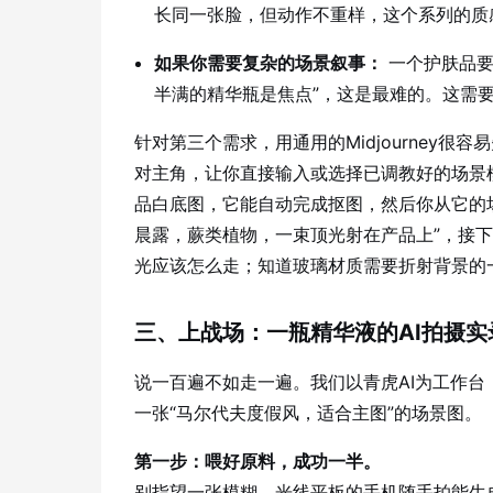
长同一张脸，但动作不重样，这个系列的质感
如果你需要复杂的场景叙事：
一个护肤品要
半满的精华瓶是焦点”，这是最难的。这需要
针对第三个需求，用通用的Midjourney
对主角，让你直接输入或选择已调教好的场景
品白底图，它能自动完成抠图，然后你从它的场
晨露，蕨类植物，一束顶光射在产品上”，接
光应该怎么走；知道玻璃材质需要折射背景的
三、上战场：一瓶精华液的AI拍摄实
说一百遍不如走一遍。我们以青虎AI为工作
一张“马尔代夫度假风，适合主图”的场景图。
第一步：喂好原料，成功一半。
别指望一张模糊、光线平板的手机随手拍能生