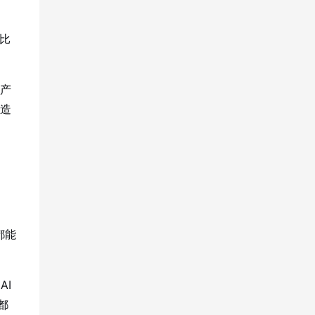
比
住产
造
都能
AI
都