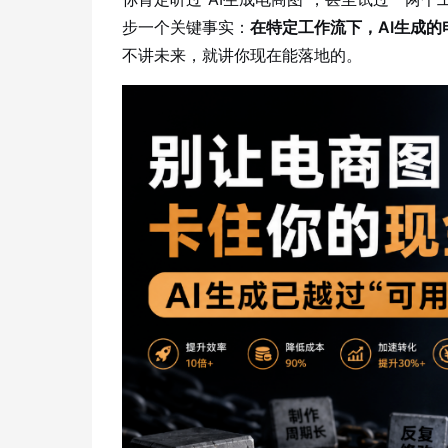
步一个关键事实：
在特定工作流下，AI生成的
擎
告
(童
爆
追
材
视
据
斯
超
不讲未来，就讲你现在能落地的。
大
装)
款
踪
频
追
写
片
仿
模
踪
实
拍
仿