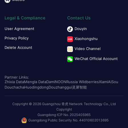
Legal & Compliance
Contact Us
User Agreement
Douyin
Privacy Policy
Xiaohongshu
Delete Account
Video Channel
WeChat Official Account
Partner Links:
Zhixia Data
Mengla Data
Dami
NOON
Russia Wildberries
Xiami
AiSou
Douchacha
Huodingdong
Douzhanggui
灵犀智能
Copyright © 2026 Guangzhou 青虎 Network Technology Co., Ltd
Copyright
Guangdong ICP No. 2025405965
Guangdong Public Security No. 44010602013695