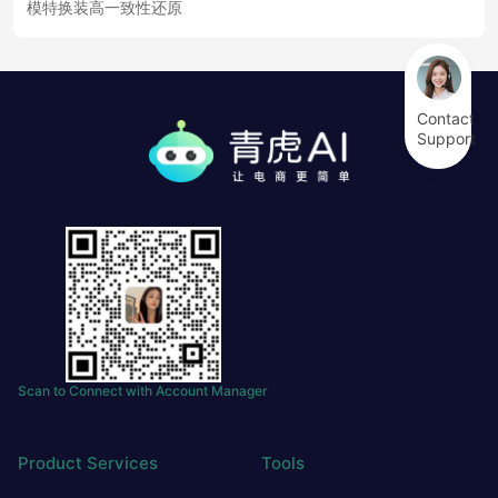
模特换装高一致性还原
Contact
Support
Scan to Connect with Account Manager
Product Services
Tools