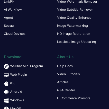
LinkPix
Video Watermark Remover
AI Workflow
Video Subtitle Remover
Agent
Video Quality Enhancer
Soclaw
Image Watermarking
Cloud Devices
HD Image Restoration
Lossless Image Upscaling
Download
About Us
WeChat Mini Program
Help Docs
Video Tutorials
Web Plugin
Articles
iOS
Q&A Center
Android
E-Commerce Prompts
Windows
MacOS