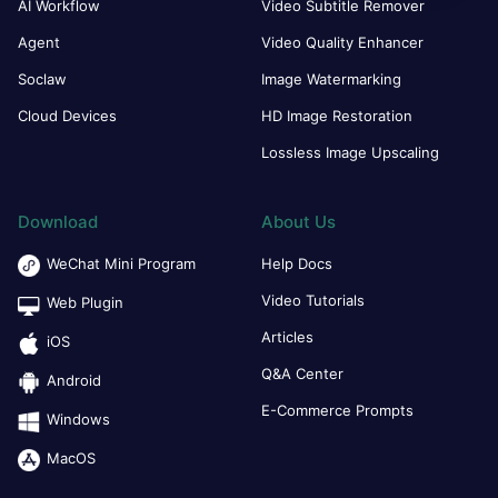
AI Workflow
Video Subtitle Remover
Agent
Video Quality Enhancer
Soclaw
Image Watermarking
Cloud Devices
HD Image Restoration
Lossless Image Upscaling
Download
About Us
WeChat Mini Program
Help Docs
Video Tutorials
Web Plugin
Articles
iOS
Q&A Center
Android
E-Commerce Prompts
Windows
MacOS