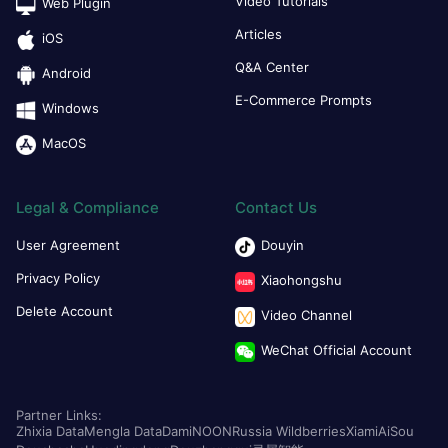
Video Tutorials
Web Plugin
Articles
iOS
Q&A Center
Android
E-Commerce Prompts
Windows
MacOS
Legal & Compliance
Contact Us
User Agreement
Douyin
Privacy Policy
Xiaohongshu
Delete Account
Video Channel
WeChat Official Account
Partner Links:
Zhixia Data
Mengla Data
Dami
NOON
Russia Wildberries
Xiami
AiSou