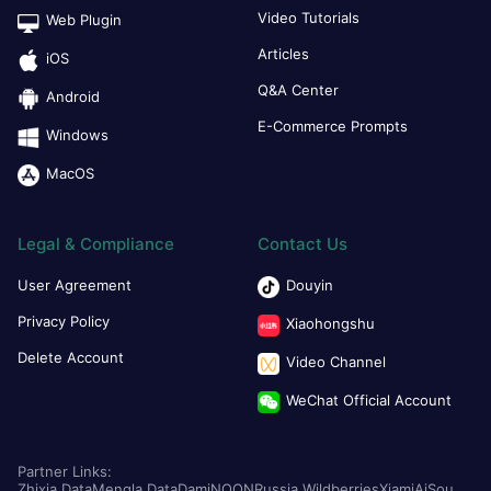
Video Tutorials
Web Plugin
Articles
iOS
Q&A Center
Android
E-Commerce Prompts
Windows
MacOS
Legal & Compliance
Contact Us
User Agreement
Douyin
Privacy Policy
Xiaohongshu
Delete Account
Video Channel
WeChat Official Account
Partner Links:
Zhixia Data
Mengla Data
Dami
NOON
Russia Wildberries
Xiami
AiSou