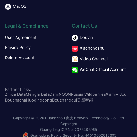
MacOS
Legal & Compliance
Contact Us
User Agreement
Douyin
Privacy Policy
Xiaohongshu
Delete Account
Video Channel
WeChat Official Account
Partner Links:
Zhixia Data
Mengla Data
Dami
NOON
Russia Wildberries
Xiami
AiSou
Douchacha
Huodingdong
Douzhanggui
灵犀智能
Copyright © 2026 Guangzhou 青虎 Network Technology Co., Ltd
Copyright
Guangdong ICP No. 2025405965
Guangdong Public Security No. 44010602013695