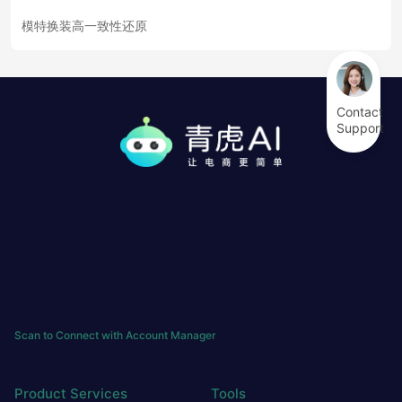
模特换装高一致性还原
Contact
Support
Scan to Connect with Account Manager
Product Services
Tools