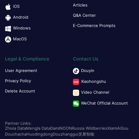
Articles
iOS
Q&A Center
Android
E-Commerce Prompts
Windows
MacOS
Legal & Compliance
Contact Us
User Agreement
Douyin
Privacy Policy
Xiaohongshu
Delete Account
Video Channel
WeChat Official Account
Partner Links:
Zhixia Data
Mengla Data
Dami
NOON
Russia Wildberries
Xiami
AiSou
Douchacha
Huodingdong
Douzhanggui
灵犀智能