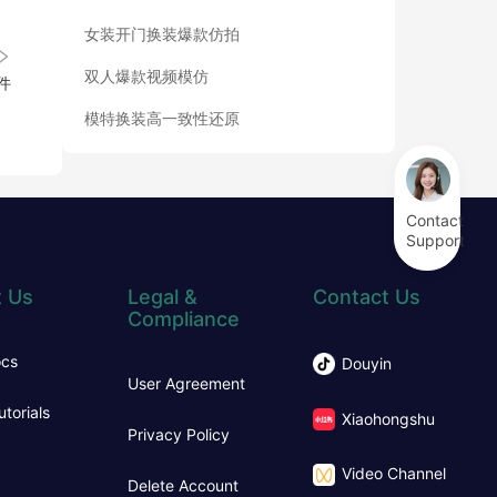
女装开门换装爆款仿拍
双人爆款视频模仿
件
模特换装高一致性还原
Contact
Support
 Us
Legal &
Contact Us
Compliance
ocs
Douyin
User Agreement
utorials
Xiaohongshu
Privacy Policy
Video Channel
Delete Account