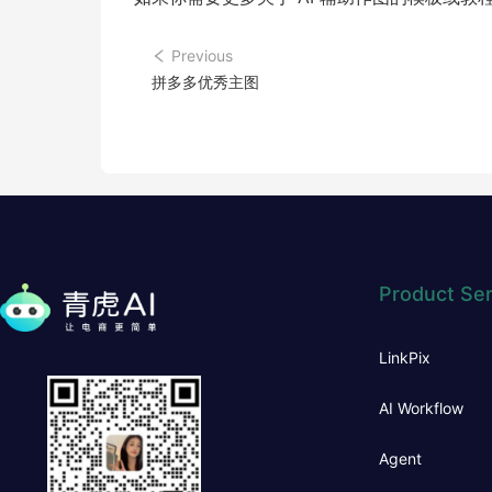
Previous
拼多多优秀主图
Product Ser
LinkPix
AI Workflow
Agent