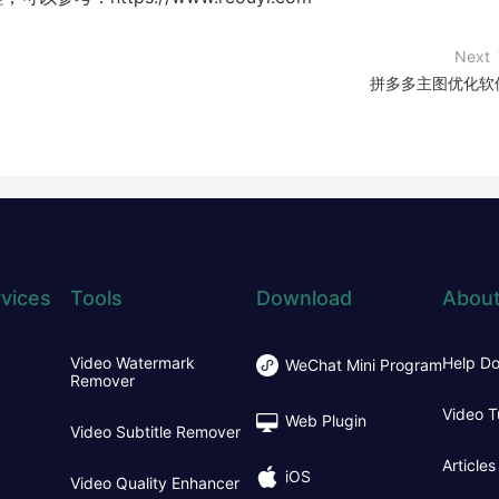
Next
拼多多主图优化软
vices
Tools
Download
About
Video Watermark
Help D
WeChat Mini Program
Remover
Video T
Web Plugin
Video Subtitle Remover
Articles
iOS
Video Quality Enhancer