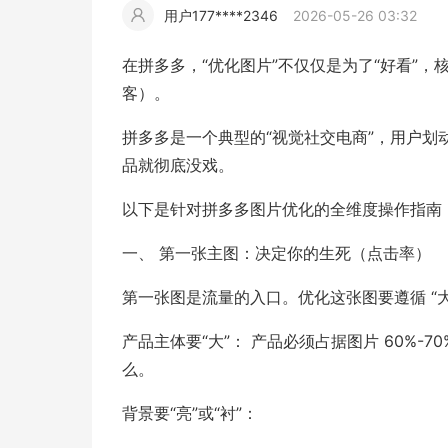
用户177****2346
2026-05-26 03:32
擎
告
(童
爆
追
材
视
据
斯
超
在拼多多，“优化图片”不仅仅是为了“好看”
大
装)
款
踪
客）。
频
追
写
拼多多是一个典型的“视觉社交电商”，用户划动
片
仿
模
踪
实
品就彻底没戏。
以下是针对拼多多图片优化的全维度操作指南
拍
仿
一、 第一张主图：决定你的生死（点击率）
第一张图是流量的入口。优化这张图要遵循 “大
产品主体要“大”： 产品必须占据图片 60%
么。
背景要“亮”或“衬”：