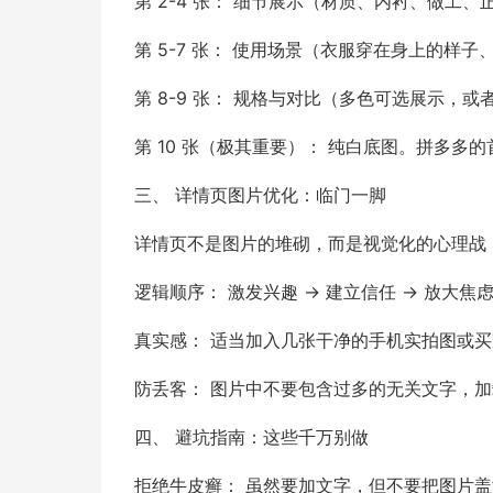
第 2-4 张： 细节展示（材质、内衬、做工、
第 5-7 张： 使用场景（衣服穿在身上的样
第 8-9 张： 规格与对比（多色可选展示，
第 10 张（极其重要）： 纯白底图。拼多
三、 详情页图片优化：临门一脚
详情页不是图片的堆砌，而是视觉化的心理战
逻辑顺序： 激发兴趣 → 建立信任 → 放大焦
真实感： 适当加入几张干净的手机实拍图或
防丢客： 图片中不要包含过多的无关文字，加载
四、 避坑指南：这些千万别做
拒绝牛皮癣： 虽然要加文字，但不要把图片