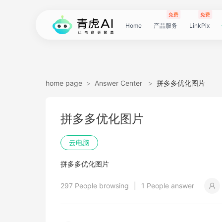
免费
免费
Home
产品服务
LinkPix
LinkPix
AI
AI
AI
主
AI
AI
短
Agent
带
图
电
电
达
亚
青
60
主
详
广
广
电
Tiktok
指
电
爆
主
详
营
POD
POD
爆
Shopee
国
货
角
模
详
社
印
视
视
女
抖
国
抖
视
批
直
印
视
工
双
小
跨
白
电
印
视
视
灵
模
SoClaw
跨
翻
视
链
电
真
视
本
电
短
视
链
图
视
图
home page
>
Answer Center
>
拼多多优化图片
图
图
应
图
图
图
视
货
片
商
商
人
马
虎
秒
图
情
告
告
影
选
纹
商
款
图
情
销
素
素
款
选
内
叮
色
特
情
媒
花
频
频
装
音
内
掌
频
量
通
花
频
具
人
红
境
底
商
花
频
频
感
特
境
译
频
接
商
人
频
地
商
剧
频
接
片
频
片
生
拼多多优化图片
生
用
视
像
像
频
短
翻
详
详
数
逊
云
商
套
图
素
素
质
品
浏
运
视
复
图
视
材
材
视
品
电
咚
替
换
图
图
提
翻
翻
开
视
电
柜
分
换
车
裂
语
爆
书
电
图
投
贴
字
去
图
电
口
去
分
云
同
画
视
云
出
裁
提
压
提
加
云电脑
视
视
频
生
生
数
视
译
情
情
据
选
电
品
图
长
材
材
感
览
营
频
刻
套
频
频
商-
换
衣
复
文
取
译
译
门
频
商-
镜
品
投
变
言
款
视
商-
流
合
幕
水
去
商-
型
字
析
号
声
质
频
手
海
剪
取
缩
取
水
拼多多优化图片
频
频
成
成
据
频
图
图
引
品
脑
广
图
TVC
器
复
图
素
模
广
刻
广
换
数
北
生
流
翻
带
频
俄
素
翻
印
AI
美
匹
幕
视
翻
提
分
机
翻
音
音
印
297 People browsing
|
1 People answer
引
擎
告
广
刻
材
仿
州
告
装
据
京
成
素
译
货
数
罗
材
译
感
国
配
频
译
升
析
译
频
频