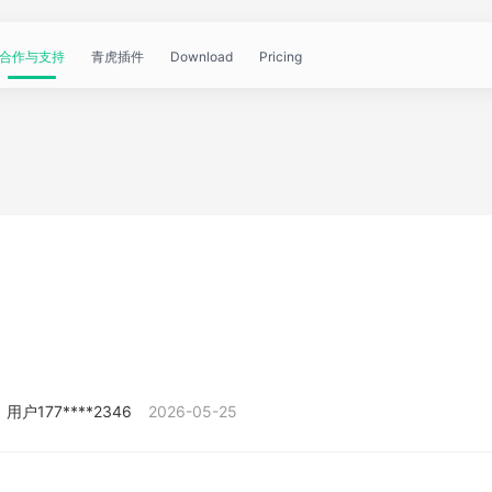
合作与支持
青虎插件
Download
Pricing
青
帮
视
文
问
WorkBuddy
OpenClaw
青
虎
助
频
章
答
虎
公
文
教
资
中
API
开
档
程
讯
心
课
用户177****2346
2026-05-25