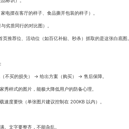
正品标识）。
子、家电摆在客厅的样子、食品撕开包装的样子）。
或者与劣质同行的对比图）。
多的首页推荐位、活动位（如百亿补贴、秒杀）抓取的是这张白底图
：
虑（不买的损失） → 给出方案（购买） → 售后保障。
买家秀样式的图片，能极大降低用户的防备心理。
速度要快（单张图片建议控制在 200KB 以内）。
盖满。文字要整齐，不能杂乱。