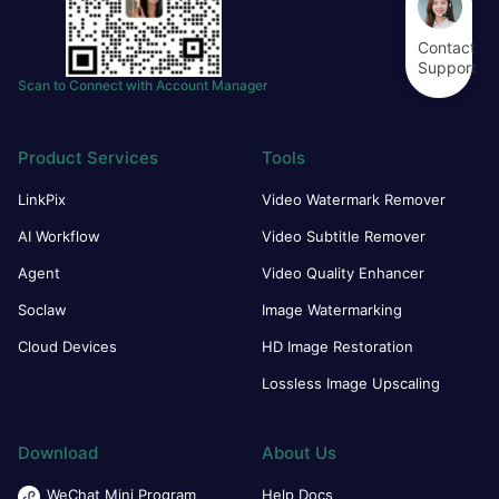
Contact
Support
Scan to Connect with Account Manager
Product Services
Tools
LinkPix
Video Watermark Remover
AI Workflow
Video Subtitle Remover
Agent
Video Quality Enhancer
Soclaw
Image Watermarking
Cloud Devices
HD Image Restoration
Lossless Image Upscaling
Download
About Us
WeChat Mini Program
Help Docs