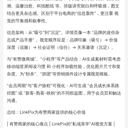
潮、温馨治愈、科技酷炫 等。排版讲究留白和呼吸感，图文
结合更具杂志感。区别于平台电商的“信息轰炸”，更注重 视
觉的节奏感和叙事性。
信息架构：从“吸引”到“沉淀”。详情页像一本 “品牌的迷你杂
志或产品手册” 。视觉顺序应是：品牌印象（吸引）-> 价值
深度（说服）-> 社会证明（信任）-> 关系邀请（沉淀）。
与“有赞微商城”、“小程序”等产品结合：AI生成素材时需考虑
移动端竖屏阅读习惯 和 小程序加载性能，优化图片尺寸和复
杂度。为“秒杀”、“拼团”等营销插件设计专属视觉模板。
“会员周期”与“客户旅程”可视化：AI可生成 “会员成长体系路
径图” 或 “新客-熟客-铁粉”的不同权益图，用于会员页和触达
沟通。
总结：LinkPix为有赞商家提供的核心价值
| 有赞商家的核心痛点 | LinkPix的“私域美学”AI视觉方案 |