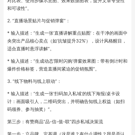
对比表、使用步骤示意图、效果数据图表，提升文章专业性
和可读性”。
2. “直播场景贴片与促销弹窗”：
* 输入描述：“生成一张‘直播讲解重点贴图’：在干净的画面中
央突出产品核心卖点（如‘抗皱提升32%’），设计风格醒目，
适合直播时悬浮讲解”。
* 输入描述：“生成动态‘限时闪购’弹窗效果图：带有倒计时和
爆炸价格标签，营造直播间紧迫的促销氛围”。
3. “线下物料与线上联动”：
* 输入描述：“生成一张‘扫码加入私域’的线下海报/桌卡设
计：画面吸引人，二维码突出，并明确告知线上权益（如扫
码领券、参与抽奖）”。
第三步：有赞商品“品-信-值-联”四步私域决策流
第一步：立品牌，定基调（这是谁？有什么调性？我是否认