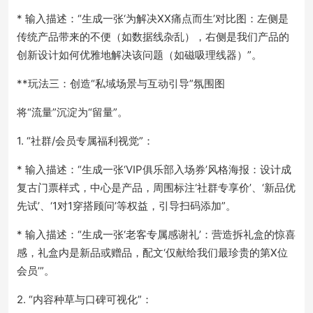
* 输入描述：“生成一张‘为解决XX痛点而生’对比图：左侧是
传统产品带来的不便（如数据线杂乱），右侧是我们产品的
创新设计如何优雅地解决该问题（如磁吸理线器）”。
**玩法三：创造“私域场景与互动引导”氛围图
将“流量”沉淀为“留量”。
1. “社群/会员专属福利视觉”：
* 输入描述：“生成一张‘VIP俱乐部入场券’风格海报：设计成
复古门票样式，中心是产品，周围标注‘社群专享价’、‘新品优
先试’、‘1对1穿搭顾问’等权益，引导扫码添加”。
* 输入描述：“生成一张‘老客专属感谢礼’：营造拆礼盒的惊喜
感，礼盒内是新品或赠品，配文‘仅献给我们最珍贵的第X位
会员’”。
2. “内容种草与口碑可视化”：