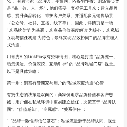
化”。有赞商家（品牌方、零售商、内容创作者）的运营心智
是 “品、效、人、场”，他们需要一套视觉工具来：建立品牌
感、提升商品转化、维护客户关系、并适配多元销售场景
（公众号、社群、直播、线下等）。因此，详情页是一场
“以‘品牌美学’为基调，以‘商品价值深度解读’为核心，以‘私域
互动与信任构建’为特色，最终实现‘品效协同’” 的品牌主理人
式沟通。
用青虎AI的LinkPix做有赞详情图，核心是打造 “品牌统一、
场景沉浸、价值深挖、互动引导” 的 “品牌私域门店” 视觉。
以下是具体策略：
第一步：洞察有赞商家与用户的“私域深度沟通”心智
有赞生态的决策是双向的：商家侧追求品牌价值和客户忠
诚，用户侧在私域环境中更易建立信任，决策基于 “品牌认
同”、“价值感知”、“专属感”、“关系信任”：
1. “品牌一致性即信任基石”：私域流量源于品牌认同。视觉