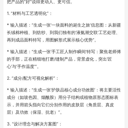
把产品的“好”说得更动人、更可信。
1. “材料与工艺透明化”：
* 输入描述：“生成一张‘一块面料的诞生之旅’信息图：从新疆
长绒棉种植、到纺纱、到我们独有的‘液氨潮交联’工艺处理、
再到成品面料特写，用图解形式展示核心优势”。
* 输入描述：“生成一张‘手工匠人制作瞬间’特写：聚焦老师傅
的手部，正在精细地打磨/缝制产品，背景虚化，突出‘匠
心’与‘手作温度’”。
2. “成分/配方可视化解析”：
* 输入描述：“生成一张‘护肤品核心成分功效图’：将主要活性
成分（如玻色因、烟酰胺）用分子结构或植物原形态图标表
示，并用箭头指向它们分别作用的皮肤层（角质层、真皮
层）及功效（保湿、抗老）”。
3. “设计理念与解决方案图”：