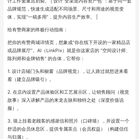
计工作繁重且割裂。 | 设计“全渠道内容资产包”：基于同一套
品牌规范，快速生成适配不同场景、尺寸和用途的视觉变
体，实现“一稿多用”，提升内容生产效率。 |
给有赞商家的终极行动指南：
把你的有赞商城详情页，想象成“你在线下开设的一家精品店
或品牌展厅”。AI（LinkPix）就是你这家店的 “空间设计师、
陈列师和金牌销售” 的合体，它帮你：
1. 设计店铺门头和橱窗（品牌视觉），让人路过就想进来看
看（建立品牌吸引）。
2. 在店内设置产品体验区和工艺展示区，让销售顾问（视觉
故事）深入讲解产品的来龙去脉和独特之处（深度价值说
服）。
3. 墙上挂着老顾客的感谢信和照片（口碑墙），并设置一个
舒适的会员休息区，提供专属茶点（会员权益）（构建信任
与归属）。