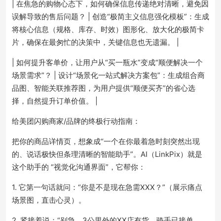
| 在焦急的购物心态下，如何确保信息传递绝对清晰，避免因
误解导致的售后问题？ | 创造“极简主义信息强化模板”：生成
将核心信息（规格、库存、时效）图形化、放大化的极简卡
片，确保在最匆忙的决策中，关键信息也无遗漏。 |
| 如何提升客单价，让用户从“买一瓶水”变成“顺便解决一个
场景需求”？ | 设计“场景化一站式解决方案包”：生成组合商
品图、智能关联推荐图，为用户提供“顺便买齐”的省心选
择，自然提升订单价值。 |
给美团闪购商家/品牌的终极行动指南：
把你的商品详情页，想象成“一个在你最着急时刻突然出现
的、说话极快但条理清晰的智能助手”。AI（LinkPix）就是
这个助手的 “视觉化沟通界面”，它帮你：
1. 它第一句话就问：“你是不是现在急需XXX？”（展示痛点
场景图，直击心灵）。
2. 紧接着说：“别急，3公里外的XX店有货，骑手已接单，