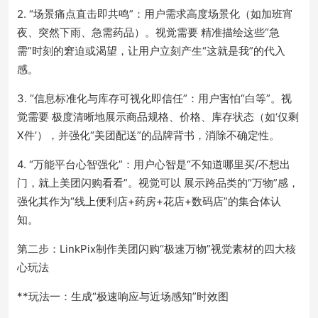
2. “场景痛点直击即共鸣”：用户需求高度场景化（如加班宵
夜、突然下雨、急需药品）。视觉需要 精准描绘这些“急
需”时刻的窘迫或渴望，让用户立刻产生“这就是我”的代入
感。
3. “信息标准化与库存可视化即信任”：用户害怕“白等”。视
觉需要 极度清晰地展示商品规格、价格、库存状态（如‘仅剩
X件’），并强化“美团配送”的品牌背书，消除不确定性。
4. “万能平台心智强化”：用户心智是“不知道哪里买/不想出
门，就上美团闪购看看”。视觉可以 展示跨品类的“万物”感，
强化其作为“线上便利店+药房+花店+数码店”的集合体认
知。
第二步：LinkPix制作美团闪购“极速万物”视觉素材的四大核
心玩法
**玩法一：生成“极速响应与近场感知”时效图