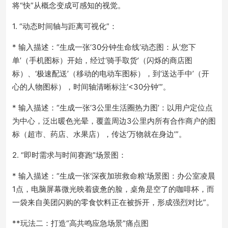
将“快”从概念变成可感知的视觉。
1. “动态时间轴与距离可视化”：
* 输入描述：“生成一张‘30分钟生命线’动态图：从‘您下
单’（手机图标）开始，经过‘骑手取货’（闪烁的商店图
标）、‘极速配送’（移动的电动车图标），到‘送达手中’（开
心的人物图标），时间轴清晰标注‘<30分钟’”。
* 输入描述：“生成一张‘3公里生活圈热力图’：以用户定位点
为中心，泛出暖色光晕，覆盖周边3公里内所有合作商户的图
标（超市、药店、水果店），传达‘万物就在身边’”。
2. “即时需求与时间赛跑”场景图：
* 输入描述：“生成一张‘深夜加班救命粮’场景图：办公室凌晨
1点，电脑屏幕微光映着疲惫的脸，桌角是空了的咖啡杯，而
一袋来自美团闪购的零食饮料正在被拆开，形成强烈对比”。
**玩法二：打造“高共鸣应急场景”痛点图