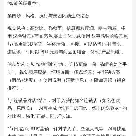
“智能关联推荐”。
第四步：风格、执行与美团闪购生态结合
视觉风格：高对比、强叙事、信息颗粒度细、略带动感。多
用 深色背景+商品亮色 突出主体，或使用 故事感强的实景照
片/高质量3D渲染。字体清晰、直接。可以适当运用 箭头、
进度条、时间戳 等UI元素与商品图结合，体现“产品思维”。
信息架构：从“情绪”到“行动”。详情页像一份 “清晰的急救手
册” 。视觉顺序应是：情境诊断（痛点场景）-> 解决方案
（商品+速度）-> 使用说明（清晰信息）-> 附加建议（组合
推荐）。
与“连锁品牌店”结合：对于入驻的知名连锁店（如名创优
品、屈臣氏），AI可生成 “线下门店同款，线上闪送到家” 的
对比图，强化“正品、同步”认知。
“节日/热点”即时营销：针对情人节、突发天气等，AI可快速