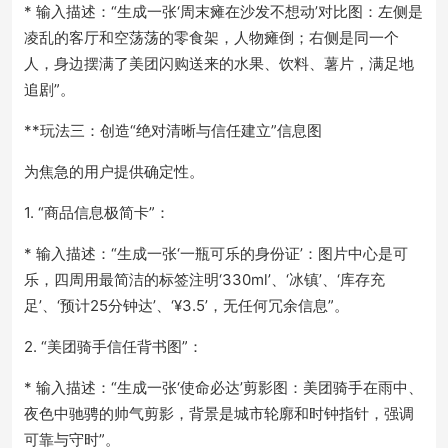
* 输入描述：“生成一张‘周末瘫在沙发不想动’对比图：左侧是
凌乱的客厅和空荡荡的零食架，人物瘫倒；右侧是同一个
人，身边摆满了美团闪购送来的水果、饮料、薯片，满足地
追剧”。
**玩法三：创造“绝对清晰与信任建立”信息图
为焦急的用户提供确定性。
1. “商品信息极简卡”：
* 输入描述：“生成一张‘一瓶可乐的身份证’：图片中心是可
乐，四周用最简洁的标签注明‘330ml’、‘冰镇’、‘库存充
足’、‘预计25分钟达’、‘¥3.5’，无任何冗余信息”。
2. “美团骑手信任背书图”：
* 输入描述：“生成一张‘使命必达’剪影图：美团骑手在雨中、
夜色中驰骋的帅气剪影，背景是城市轮廓和时钟指针，强调
可靠与守时”。