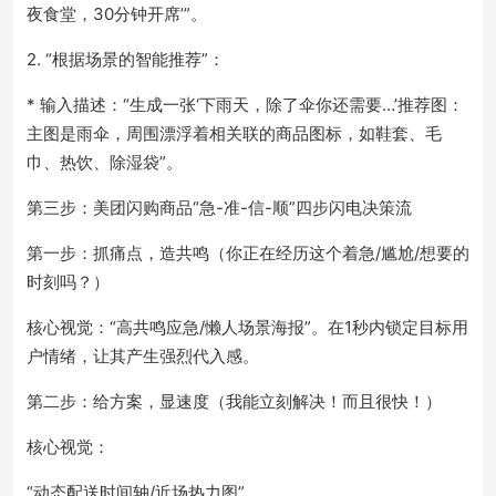
夜食堂，30分钟开席’”。
2. “根据场景的智能推荐”：
* 输入描述：“生成一张‘下雨天，除了伞你还需要…’推荐图：
主图是雨伞，周围漂浮着相关联的商品图标，如鞋套、毛
巾、热饮、除湿袋”。
第三步：美团闪购商品“急-准-信-顺”四步闪电决策流
第一步：抓痛点，造共鸣（你正在经历这个着急/尴尬/想要的
时刻吗？）
核心视觉：“高共鸣应急/懒人场景海报”。在1秒内锁定目标用
户情绪，让其产生强烈代入感。
第二步：给方案，显速度（我能立刻解决！而且很快！）
核心视觉：
“动态配送时间轴/近场热力图”。