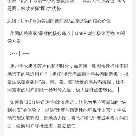
生成 “情人节最后一小时急救指南”、“高温天气防暑包” 等专
题图，极致发挥“即时”优势。
总结：LinkPix为美团闪购商家/品牌提供的核心价值
| 美团闪购商家/品牌的核心痛点 | LinkPix的“极速万物”AI视
觉方案 |
| :--- | :--- |
| 用户需求极其碎片化和即时化，如何用一张图快速抓住不同
场景下的急迫用户？ | 担任“场景痛点捕手与共鸣制造机”：批
量生成覆盖各种“急、懒、夜、随”场景的高共鸣海报，让不
同需求的用户都能一秒对号入座，极大提升点击转化。 |
| 如何将“30分钟送达”的冰冷承诺，转化为用户可感知的“快
到心安”的体验？ | 提供“速度与确定性的可视化语言”：生成
动态配送流程图、近场热力图，将“快”和“近”变成看得见的画
面，缓解用户等待焦虑，建立信任。 |