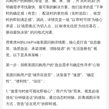
闪购用户的购物心智是 “急、懒、夜、随”，为“此时此刻”的
明确需求寻找最快、最可靠的解决方案。他们追求的是 “下单
时的确定感（有货）、配送时的掌控感（实时追踪）、收货
时的即刻满足感”。因此，详情页是一场 “以‘即时可得’为核心
承诺，以‘场景痛点’为切入点，以‘标准化信息’为信任基石，
驱动最快决策” 的闪电式沟通。
用青虎AI的LinkPix做美团闪购详情图，核心是打造 “信息极
简、场景急迫、承诺清晰、消除疑虑” 的 “生活急救包” 视
觉。以下是具体策略：
第一步：洞察美团闪购用户的“急迫需求与确定性寻求”心智
美团闪购用户是“城市应急官”，决策基于 “速度”、“确定
性”、“便利性”、“信任”：
1. “速度与时效可视化即核心”：用户为“快”而来。视觉必须
强化“分钟级送达”的感知，通过动态时间轴、距离感图示等
方式，营造“近在咫尺”的即时感。