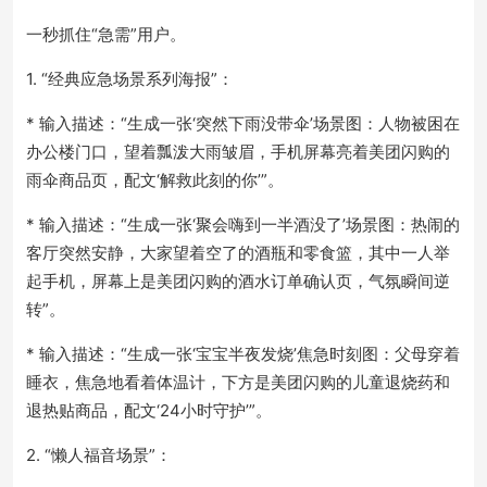
一秒抓住“急需”用户。
1. “经典应急场景系列海报”：
* 输入描述：“生成一张‘突然下雨没带伞’场景图：人物被困在
办公楼门口，望着瓢泼大雨皱眉，手机屏幕亮着美团闪购的
雨伞商品页，配文‘解救此刻的你’”。
* 输入描述：“生成一张‘聚会嗨到一半酒没了’场景图：热闹的
客厅突然安静，大家望着空了的酒瓶和零食篮，其中一人举
起手机，屏幕上是美团闪购的酒水订单确认页，气氛瞬间逆
转”。
* 输入描述：“生成一张‘宝宝半夜发烧’焦急时刻图：父母穿着
睡衣，焦急地看着体温计，下方是美团闪购的儿童退烧药和
退热贴商品，配文‘24小时守护’”。
2. “懒人福音场景”：