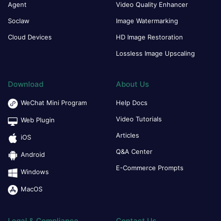
Agent
Video Quality Enhancer
Soclaw
Image Watermarking
Cloud Devices
HD Image Restoration
Lossless Image Upscaling
Download
About Us
WeChat Mini Program
Help Docs
Video Tutorials
Web Plugin
Articles
iOS
Q&A Center
Android
E-Commerce Prompts
Windows
MacOS
Legal & Compliance
Contact Us