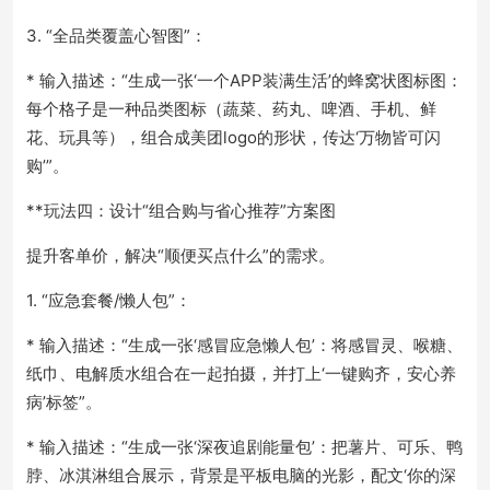
3. “全品类覆盖心智图”：
* 输入描述：“生成一张‘一个APP装满生活’的蜂窝状图标图：
每个格子是一种品类图标（蔬菜、药丸、啤酒、手机、鲜
花、玩具等），组合成美团logo的形状，传达‘万物皆可闪
购’”。
**玩法四：设计“组合购与省心推荐”方案图
提升客单价，解决“顺便买点什么”的需求。
1. “应急套餐/懒人包”：
* 输入描述：“生成一张‘感冒应急懒人包’：将感冒灵、喉糖、
纸巾、电解质水组合在一起拍摄，并打上‘一键购齐，安心养
病’标签”。
* 输入描述：“生成一张‘深夜追剧能量包’：把薯片、可乐、鸭
脖、冰淇淋组合展示，背景是平板电脑的光影，配文‘你的深