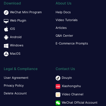
Download
About Us
WeChat Mini Program
Help Docs
Video Tutorials
Web Plugin
Articles
iOS
Q&A Center
Android
E-Commerce Prompts
Windows
MacOS
Legal & Compliance
Contact Us
User Agreement
Douyin
Privacy Policy
Xiaohongshu
Delete Account
Video Channel
WeChat Official Account