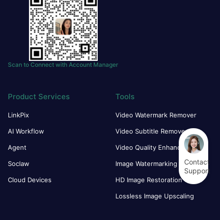
Scan to Connect with Account Manager
Product Services
Tools
LinkPix
Video Watermark Remover
AI Workflow
Video Subtitle Remover
Agent
Video Quality Enhancer
Contact
Soclaw
Image Watermarking
Support
Cloud Devices
HD Image Restoration
Lossless Image Upscaling