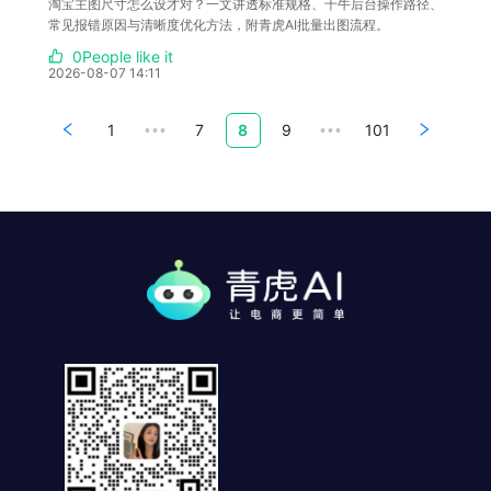
淘宝主图尺寸怎么设才对？一文讲透标准规格、千牛后台操作路径、
常见报错原因与清晰度优化方法，附青虎AI批量出图流程。
0People like it
2026-08-07 14:11
1
7
8
9
101
•••
•••