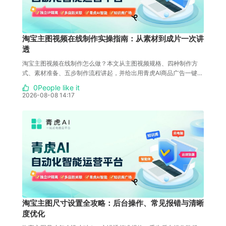
淘宝主图视频在线制作实操指南：从素材到成片一次讲
透
淘宝主图视频在线制作怎么做？本文从主图视频规格、四种制作方
式、素材准备、五步制作流程讲起，并给出用青虎AI商品广告一键成
片从上传产品图到生成完整带货视频的操作步骤，结合分镜生成器、
0People like it
爆款复刻、视频剪辑的进阶组合与常见问题解答。
2026-08-08 14:17
淘宝主图尺寸设置全攻略：后台操作、常见报错与清晰
度优化