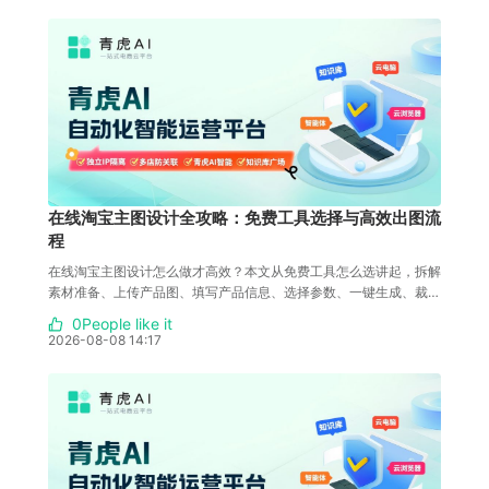
在线淘宝主图设计全攻略：免费工具选择与高效出图流
程
在线淘宝主图设计怎么做才高效？本文从免费工具怎么选讲起，拆解
素材准备、上传产品图、填写产品信息、选择参数、一键生成、裁剪
上架的完整出图流程，并给出用青虎AI主图套图、图片裁剪、主图复
0People like it
刻完成在线主图设计的具体操作步骤与常见问题解答。
2026-08-08 14:17