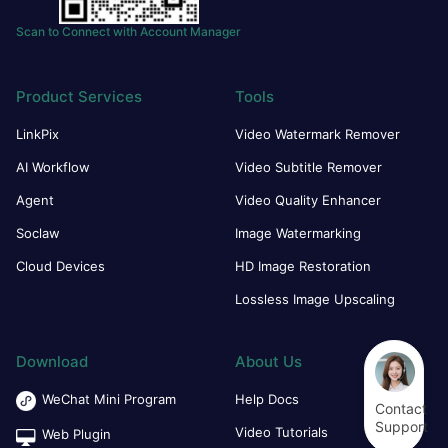
Scan to Connect with Account Manager
Product Services
Tools
LinkPix
Video Watermark Remover
AI Workflow
Video Subtitle Remover
Agent
Video Quality Enhancer
Soclaw
Image Watermarking
Cloud Devices
HD Image Restoration
Lossless Image Upscaling
Download
About Us
WeChat Mini Program
Help Docs
Contact
Support
Video Tutorials
Web Plugin