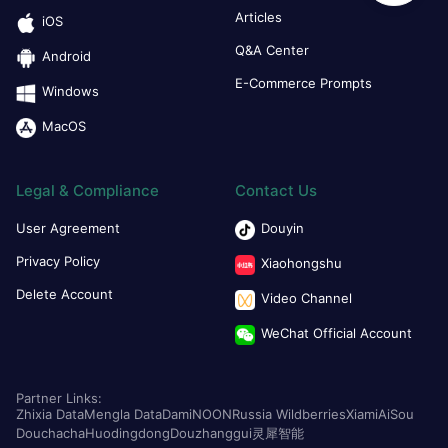
Articles
iOS
Q&A Center
Android
E-Commerce Prompts
Windows
MacOS
Legal & Compliance
Contact Us
User Agreement
Douyin
Privacy Policy
Xiaohongshu
Delete Account
Video Channel
WeChat Official Account
Partner Links:
Zhixia Data
Mengla Data
Dami
NOON
Russia Wildberries
Xiami
AiSou
Douchacha
Huodingdong
Douzhanggui
灵犀智能