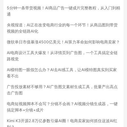
5分钟一条带货视频！AI商品广告一键成片完整教程，从入门到精
通
央视报道：AI正在改变电商行业的每一个环节！从商品图到带货
视频的全链路AI化
微软单日市值暴涨4500亿美元！AI算力革命如何影响电商卖家？
AI电商设计工具大爆发！从详情页到广告图，一个工具搞定全链
路视觉
AI模特图一眼假怎么办？AI去AI感工具，让AI模特图真实到买家
看不出
广告投放素材不够用？AI广告图文素材生成工具，批量产出高点
击广告图
电商短视频脚本不会写？分镜不会画？AI视频分镜生成器，一键
搞定脚本+分镜+成片
Kimi K3开源2.8万亿参数引爆AI圈！电商卖家如何抓住这波AI红
利？