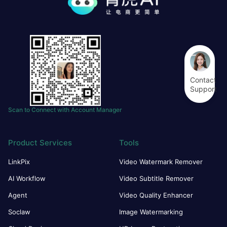
Contact
Support
Scan to Connect with Account Manager
Product Services
Tools
LinkPix
Video Watermark Remover
AI Workflow
Video Subtitle Remover
Agent
Video Quality Enhancer
Soclaw
Image Watermarking