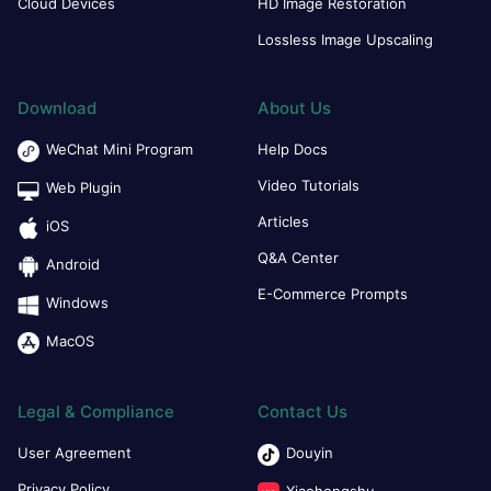
Cloud Devices
HD Image Restoration
Lossless Image Upscaling
Download
About Us
WeChat Mini Program
Help Docs
Video Tutorials
Web Plugin
Articles
iOS
Q&A Center
Android
E-Commerce Prompts
Windows
MacOS
Legal & Compliance
Contact Us
User Agreement
Douyin
Privacy Policy
Xiaohongshu