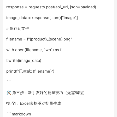
response = requests.post(api_url, json=payload)
image_data = response.json()["image"]
# 保存到文件
filename = f"{product}_{scene}.png"
with open(filename, "wb") as f:
f.write(image_data)
print(f"已生成: {filename}")
```
🛠️ 第三步：新手友好的批量技巧（无需编程）
技巧1：Excel表格驱动批量生成
```markdown