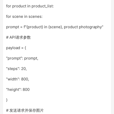
for product in product_list:
for scene in scenes:
prompt = f"{product} in {scene}, product photography"
# API请求参数
payload = {
"prompt": prompt,
"steps": 20,
"width": 800,
"height": 800
}
# 发送请求并保存图片