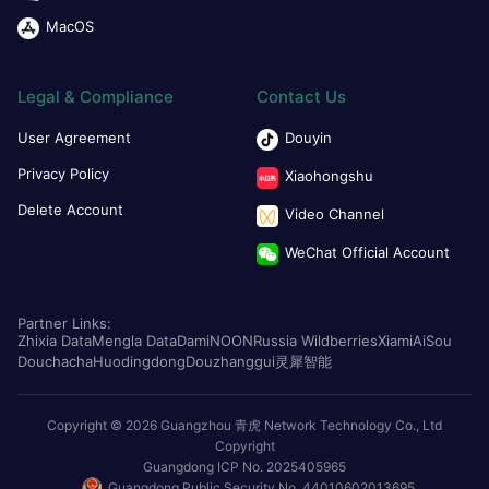
MacOS
Legal & Compliance
Contact Us
User Agreement
Douyin
Privacy Policy
Xiaohongshu
Delete Account
Video Channel
WeChat Official Account
Partner Links:
Zhixia Data
Mengla Data
Dami
NOON
Russia Wildberries
Xiami
AiSou
Douchacha
Huodingdong
Douzhanggui
灵犀智能
Copyright © 2026 Guangzhou 青虎 Network Technology Co., Ltd
Copyright
Guangdong ICP No. 2025405965
Guangdong Public Security No. 44010602013695