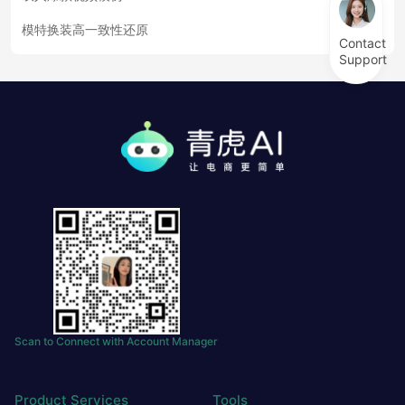
模特换装高一致性还原
Contact
Support
Scan to Connect with Account Manager
Product Services
Tools