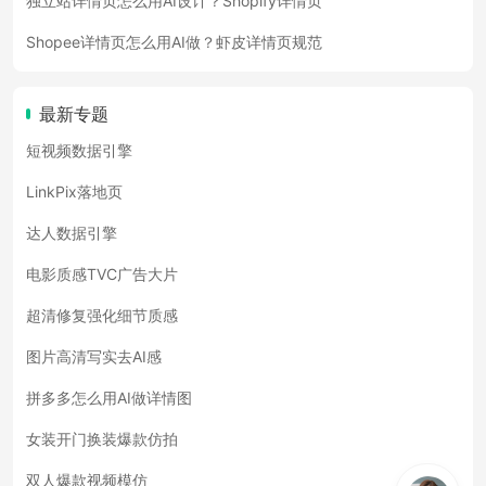
独立站详情页怎么用AI设计？Shopify详情页
Shopee详情页怎么用AI做？虾皮详情页规范
最新专题
短视频数据引擎
LinkPix落地页
达人数据引擎
电影质感TVC广告大片
超清修复强化细节质感
图片高清写实去AI感
拼多多怎么用AI做详情图
女装开门换装爆款仿拍
双人爆款视频模仿