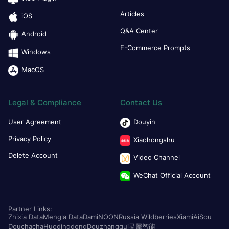
Articles
iOS
Q&A Center
Android
E-Commerce Prompts
Windows
MacOS
Legal & Compliance
Contact Us
User Agreement
Douyin
Privacy Policy
Xiaohongshu
Delete Account
Video Channel
WeChat Official Account
Partner Links:
Zhixia Data
Mengla Data
Dami
NOON
Russia Wildberries
Xiami
AiSou
Douchacha
Huodingdong
Douzhanggui
灵犀智能