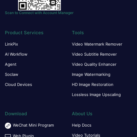
Scan to Connect with Account Manager
Product Services
Tools
LinkPix
Video Watermark Remover
AI Workflow
Video Subtitle Remover
Agent
Video Quality Enhancer
Soclaw
Image Watermarking
Cloud Devices
HD Image Restoration
Lossless Image Upscaling
Download
About Us
WeChat Mini Program
Help Docs
Video Tutorials
Web Plugin