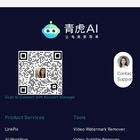
Contact
Support
Scan to Connect with Account Manager
Product Services
Tools
LinkPix
Video Watermark Remover
AI Workflow
Video Subtitle Remover