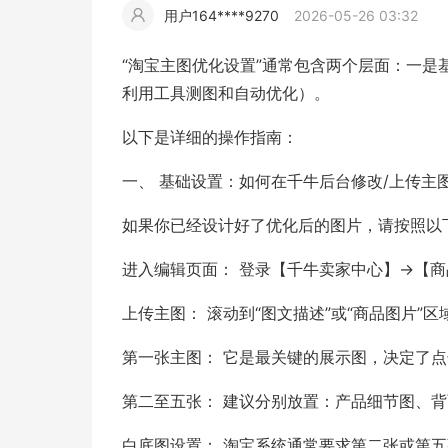
用户164****9270
2026-05-26 03:32
擎
告
(童
爆
追
材
视
据
斯
超
“淘宝主图优化设置”通常包含两个层面：一
大
装)
款
踪
利用工具测图和自动优化）。
频
追
写
以下是详细的操作指南：
片
仿
模
踪
实
一、 基础设置：如何在千牛后台修改/上传主
拍
仿
如果你已经设计好了优化后的图片，请按照以
进入编辑页面： 登录【千牛卖家中心】->【商
上传主图： 滚动到“图文描述”或“商品图片”区
第一张主图： 它是最关键的展示图，决定了
第二至五张： 建议分别放置：产品细节图、背
白底图设置： 淘宝系统通常要求第二张或第五