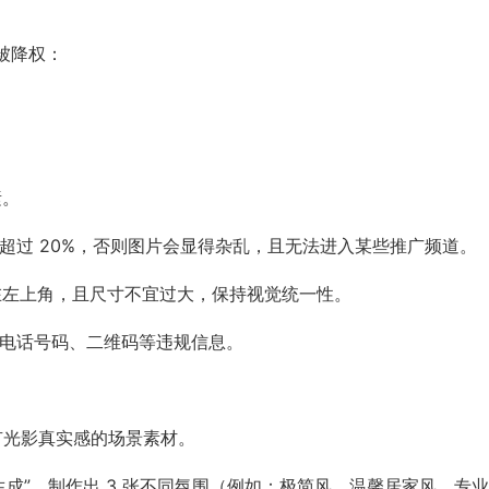
被降权：
素。
超过 20%，否则图片会显得杂乱，且无法进入某些推广频道。
一放在左上角，且尺寸不宜过大，保持视觉统一性。
、电话号码、二维码等违规信息。
具有光影真实感的场景素材。
场景生成”，制作出 3 张不同氛围（例如：极简风、温馨居家风、专