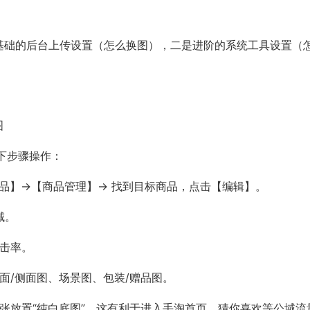
是基础的后台上传设置（怎么换图），二是进阶的系统工具设置（
图
下步骤操作：
品】->【商品管理】-> 找到目标商品，点击【编辑】。
域。
点击率。
面/侧面图、场景图、包装/赠品图。
张放置“纯白底图”，这有利于进入手淘首页、猜你喜欢等公域流