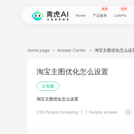
免费
免费
Home
产品服务
LinkPix
LinkPix
AI
AI
AI
主
AI
AI
短
Agent
带
图
电
电
达
亚
青
60
主
详
广
广
电
Tiktok
指
电
爆
主
详
营
POD
POD
爆
Shopee
国
货
角
模
详
社
印
视
视
女
抖
国
抖
视
批
直
印
视
工
双
小
跨
白
电
印
视
视
灵
模
SoClaw
跨
翻
视
链
电
真
视
本
电
短
视
链
图
视
图
home page
>
Answer Center
>
淘宝主图优化怎么设
图
图
应
图
图
图
视
货
片
商
商
人
马
虎
秒
图
情
告
告
影
选
纹
商
款
图
情
销
素
素
款
选
内
叮
色
特
情
媒
花
频
频
装
音
内
掌
频
量
通
花
频
具
人
红
境
底
商
花
频
频
感
特
境
译
频
接
商
人
频
地
商
剧
频
接
片
频
片
生
淘宝主图优化怎么设置
生
用
视
像
像
频
短
翻
详
详
数
逊
云
商
套
图
素
素
质
品
浏
运
视
复
图
视
材
材
视
品
电
咚
替
换
图
图
提
翻
翻
开
视
电
柜
分
换
车
裂
语
爆
书
电
图
投
贴
字
去
图
电
口
去
分
云
同
画
视
云
出
裁
提
压
提
加
云电脑
视
视
频
生
生
数
视
译
情
情
据
选
电
品
图
长
材
材
感
览
营
频
刻
套
频
频
商-
换
衣
复
文
取
译
译
门
频
商-
镜
品
投
变
言
款
视
商-
流
合
幕
水
去
商-
型
字
析
号
声
质
频
手
海
剪
取
缩
取
水
淘宝主图优化怎么设置
频
频
成
成
据
频
图
图
引
品
脑
广
图
TVC
器
复
图
素
模
广
刻
广
换
数
北
生
流
翻
带
频
俄
素
翻
印
AI
美
匹
幕
视
翻
提
分
机
翻
音
音
印
235 People browsing
|
1 People answer
引
擎
告
广
刻
材
仿
州
告
装
据
京
成
素
译
货
数
罗
材
译
感
国
配
频
译
升
析
译
频
频