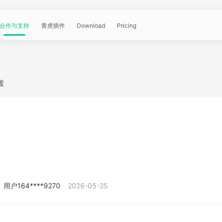
合作与支持
青虎插件
Download
Pricing
青
帮
视
文
问
WorkBuddy
OpenClaw
青
置
虎
助
频
章
答
虎
公
文
教
资
中
API
开
档
程
讯
心
课
用户164****9270
2026-05-25