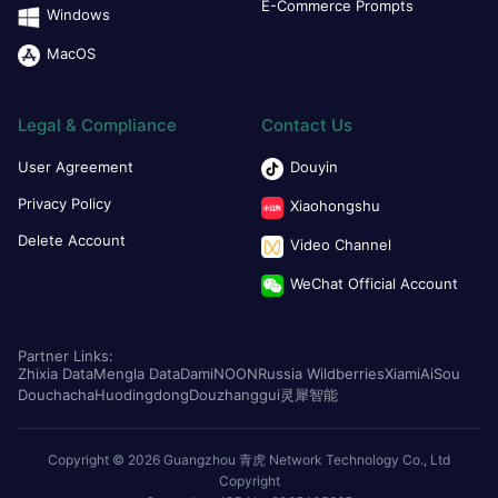
E-Commerce Prompts
Windows
MacOS
Legal & Compliance
Contact Us
User Agreement
Douyin
Privacy Policy
Xiaohongshu
Delete Account
Video Channel
WeChat Official Account
Partner Links:
Zhixia Data
Mengla Data
Dami
NOON
Russia Wildberries
Xiami
AiSou
Douchacha
Huodingdong
Douzhanggui
灵犀智能
Copyright © 2026 Guangzhou 青虎 Network Technology Co., Ltd
Copyright