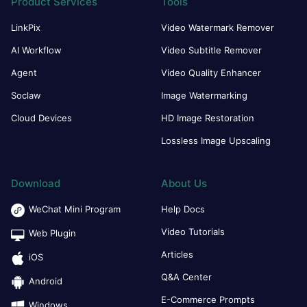
Product Services
Tools
LinkPix
Video Watermark Remover
AI Workflow
Video Subtitle Remover
Agent
Video Quality Enhancer
Soclaw
Image Watermarking
Cloud Devices
HD Image Restoration
Lossless Image Upscaling
Download
About Us
WeChat Mini Program
Help Docs
Video Tutorials
Web Plugin
Articles
iOS
Q&A Center
Android
E-Commerce Prompts
Windows