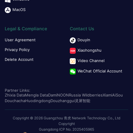
MacOS
Legal & Compliance
Contact Us
User Agreement
Douyin
Privacy Policy
Xiaohongshu
Delete Account
Video Channel
WeChat Official Account
Partner Links:
Zhixia Data
Mengla Data
Dami
NOON
Russia Wildberries
Xiami
AiSou
Douchacha
Huodingdong
Douzhanggui
灵犀智能
Copyright © 2026 Guangzhou 青虎 Network Technology Co., Ltd
Copyright
Guangdong ICP No. 2025405965