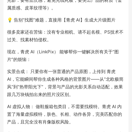
光影：要有层次感，避免光线死板，要突出产品的材质（金
属质感、皮革纹理等）。
💡 告别“找图”难题，直接用【青虎 AI】生成大片级图片
很多卖家还在苦恼：没有专业相机、请不起名模、PS技术不
过关、找素材怕侵权。
现在，青虎 AI（LinkPix） 能够帮你一键解决所有关于“图
片”的烦恼：
实景合成： 只要你有一张普通的产品原图，上传到 青虎
AI，它能瞬间帮你生成各种风格的背景图片——从“北欧极简
风”到“热带阳光下”，背景与产品的光影关系自动适配，效果
跟几万块钱拍出来的照片没区别。
AI 虚拟人物： 做鞋服箱包类目，不需要找模特。青虎 AI 内
置了海量虚拟模特，肤色、长相、动作各异，完美匹配你的
产品，且完全没有肖像版权风险。