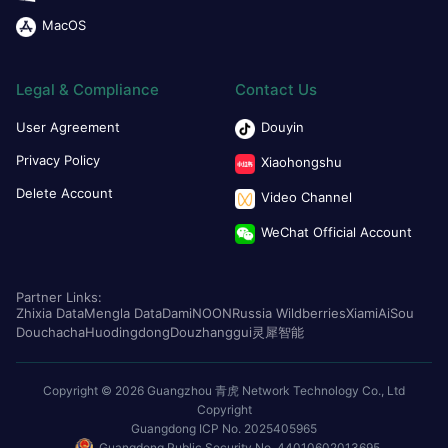
MacOS
Legal & Compliance
Contact Us
User Agreement
Douyin
Privacy Policy
Xiaohongshu
Delete Account
Video Channel
WeChat Official Account
Partner Links:
Zhixia Data
Mengla Data
Dami
NOON
Russia Wildberries
Xiami
AiSou
Douchacha
Huodingdong
Douzhanggui
灵犀智能
Copyright © 2026 Guangzhou 青虎 Network Technology Co., Ltd
Copyright
Guangdong ICP No. 2025405965
Guangdong Public Security No. 44010602013695