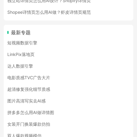
独立站详情页怎么用AI设计？Shopify详情页
Shopee详情页怎么用AI做？虾皮详情页规范
最新专题
短视频数据引擎
LinkPix落地页
达人数据引擎
电影质感TVC广告大片
超清修复强化细节质感
图片高清写实去AI感
拼多多怎么用AI做详情图
女装开门换装爆款仿拍
双人爆款视频模仿