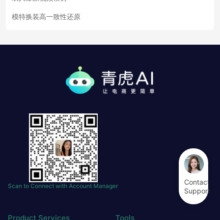
模特换装高一致性还原
Contact
Scan to Connect with Account Manager
Support
Product Services
Tools