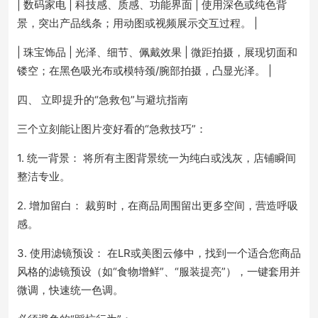
| 数码家电 | 科技感、质感、功能界面 | 使用深色或纯色背
景，突出产品线条；用动图或视频展示交互过程。 |
| 珠宝饰品 | 光泽、细节、佩戴效果 | 微距拍摄，展现切面和
镂空；在黑色吸光布或模特颈/腕部拍摄，凸显光泽。 |
四、 立即提升的“急救包”与避坑指南
三个立刻能让图片变好看的“急救技巧”：
1. 统一背景： 将所有主图背景统一为纯白或浅灰，店铺瞬间
整洁专业。
2. 增加留白： 裁剪时，在商品周围留出更多空间，营造呼吸
感。
3. 使用滤镜预设： 在LR或美图云修中，找到一个适合您商品
风格的滤镜预设（如“食物增鲜”、“服装提亮”），一键套用并
微调，快速统一色调。