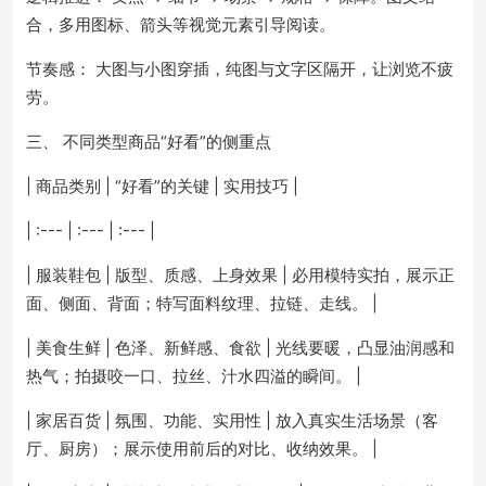
合，多用图标、箭头等视觉元素引导阅读。
节奏感： 大图与小图穿插，纯图与文字区隔开，让浏览不疲
劳。
三、 不同类型商品“好看”的侧重点
| 商品类别 | “好看”的关键 | 实用技巧 |
| :--- | :--- | :--- |
| 服装鞋包 | 版型、质感、上身效果 | 必用模特实拍，展示正
面、侧面、背面；特写面料纹理、拉链、走线。 |
| 美食生鲜 | 色泽、新鲜感、食欲 | 光线要暖，凸显油润感和
热气；拍摄咬一口、拉丝、汁水四溢的瞬间。 |
| 家居百货 | 氛围、功能、实用性 | 放入真实生活场景（客
厅、厨房）；展示使用前后的对比、收纳效果。 |