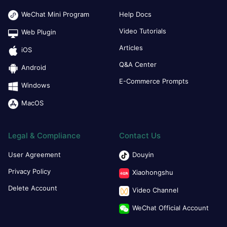
WeChat Mini Program
Help Docs
Video Tutorials
Web Plugin
Articles
iOS
Q&A Center
Android
E-Commerce Prompts
Windows
MacOS
Legal & Compliance
Contact Us
User Agreement
Douyin
Privacy Policy
Xiaohongshu
Delete Account
Video Channel
WeChat Official Account