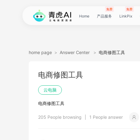
免费
免费
Home
产品服务
LinkPix
LinkPix
AI
AI
AI
主
AI
AI
短
Agent
带
图
电
电
达
亚
青
60
主
详
广
广
电
Tiktok
指
电
爆
主
详
营
POD
POD
爆
Shopee
国
货
角
模
详
社
印
视
视
女
抖
国
抖
视
批
直
印
视
工
双
小
跨
白
电
印
视
视
灵
模
SoClaw
跨
翻
视
链
电
真
视
本
电
短
视
链
图
视
图
home page
>
Answer Center
>
电商修图工具
图
图
应
图
图
图
视
货
片
商
商
人
马
虎
秒
图
情
告
告
影
选
纹
商
款
图
情
销
素
素
款
选
内
叮
色
特
情
媒
花
频
频
装
音
内
掌
频
量
通
花
频
具
人
红
境
底
商
花
频
频
感
特
境
译
频
接
商
人
频
地
商
剧
频
接
片
频
片
生
电商修图工具
生
用
视
像
像
频
短
翻
详
详
数
逊
云
商
套
图
素
素
质
品
浏
运
视
复
图
视
材
材
视
品
电
咚
替
换
图
图
提
翻
翻
开
视
电
柜
分
换
车
裂
语
爆
书
电
图
投
贴
字
去
图
电
口
去
分
云
同
画
视
云
出
裁
提
压
提
加
云电脑
视
视
频
生
生
数
视
译
情
情
据
选
电
品
图
长
材
材
感
览
营
频
刻
套
频
频
商-
换
衣
复
文
取
译
译
门
频
商-
镜
品
投
变
言
款
视
商-
流
合
幕
水
去
商-
型
字
析
号
声
质
频
手
海
剪
取
缩
取
水
电商修图工具
频
频
成
成
据
频
图
图
引
品
脑
广
图
TVC
器
复
图
素
模
广
刻
广
换
数
北
生
流
翻
带
频
俄
素
翻
印
AI
美
匹
幕
视
翻
提
分
机
翻
音
音
印
205 People browsing
|
1 People answer
引
擎
告
广
刻
材
仿
州
告
装
据
京
成
素
译
货
数
罗
材
译
感
国
配
频
译
升
析
译
频
频