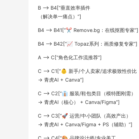
B --> B4[“垂直效率插件
（解决单一痛点）”]
B4 --> B41[“✂️ Remove.bg：在线抠图专家”]
B4 --> B42[“📈 Topaz系列：画质修复专家”]
A --> C[“角色化工作流推荐”]
C --> C1[“👶 新手/个人卖家/追求极致性价比
→ 青虎AI + Canva”]
C --> C2[“👔 服装/鞋包类目（模特图刚需）
→ 青虎AI（核心） + Canva/Figma”]
C --> C3[“🚀 运营/中小团队（高效产出）
→ 青虎AI + Canva/Figma + PS（辅助）”]
C --> C4[“🎨 品牌设计师/专业美工