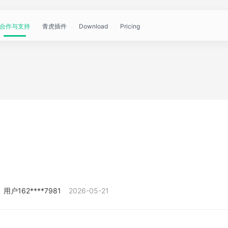
合作与支持
青虎插件
Download
Pricing
青
帮
视
文
问
WorkBuddy
OpenClaw
青
虎
助
频
章
答
虎
公
文
教
资
中
API
开
档
程
讯
心
课
用户162****7981
2026-05-21