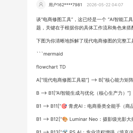
用户162****7981
2026-05-22 04:07
擎
告
(童
爆
追
材
视
据
斯
超
谈“电商修图工具”，这已经是一个 “AI智能工
大
装)
款
踪
题，关键在于根据你的具体工作流和角色来搭
频
追
写
下图为你清晰地拆解了现代电商修图的完整工
片
仿
模
踪
实
```mermaid
拍
仿
flowchart TD
A[“现代电商修图工具箱”] --> B[“核心能力矩阵
B --> B1[“AI智能生成与优化（核心生产力）”]
B1 --> B11[“🎯 青虎AI：电商垂类全能手
B1 --> B12[“🎨 Luminar Neo：摄影级
B1 --> B13[“🛠️ PS AI：专业流程增强（填