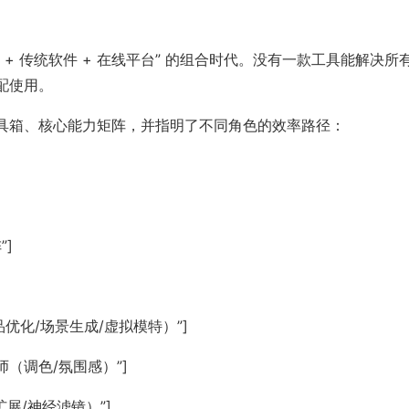
具 + 传统软件 + 在线平台” 的组合时代。没有一款工具能解决所
配使用。
具箱、核心能力矩阵，并指明了不同角色的效率路径：
”]
（商品优化/场景生成/虚拟模特）”]
光影大师（调色/氛围感）”]
充/扩展/神经滤镜）”]