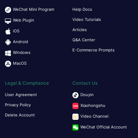
WeChat Mini Program
Help Docs
Video Tutorials
Web Plugin
Articles
iOS
Q&A Center
Android
E-Commerce Prompts
Windows
MacOS
Legal & Compliance
Contact Us
User Agreement
Douyin
Privacy Policy
Xiaohongshu
Delete Account
Video Channel
WeChat Official Account