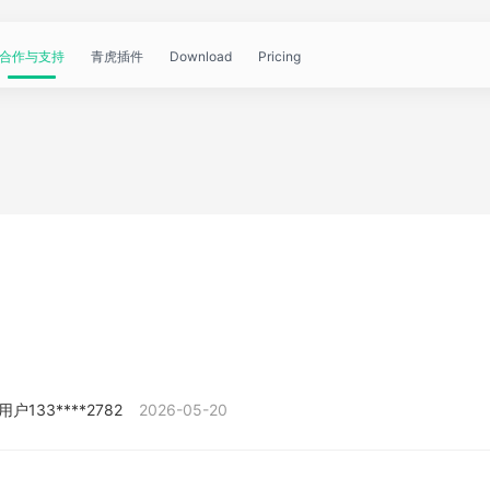
合作与支持
青虎插件
Download
Pricing
青
帮
视
文
问
WorkBuddy
OpenClaw
青
虎
助
频
章
答
虎
公
文
教
资
中
API
开
档
程
讯
心
课
用户133****2782
2026-05-20