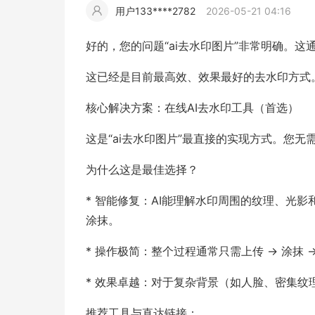
用户133****2782
2026-05-21 04:16
擎
告
(童
爆
追
材
视
据
斯
超
好的，您的问题“ai去水印图片”非常明确。
大
装)
款
踪
频
追
写
这已经是目前最高效、效果最好的去水印方式
片
仿
核心解决方案：在线AI去水印工具（首选）
模
踪
实
这是“ai去水印图片”最直接的实现方式。您
拍
仿
为什么这是最佳选择？
* 智能修复：AI能理解水印周围的纹理、光
涂抹。
* 操作极简：整个过程通常只需上传 → 涂抹 
* 效果卓越：对于复杂背景（如人脸、密集
推荐工具与直达链接：