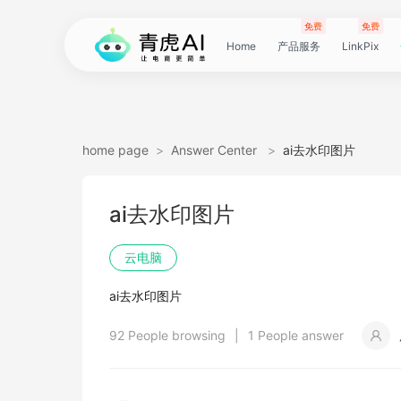
免费
免费
Home
产品服务
LinkPix
LinkPix
AI
AI
AI
主
AI
AI
短
Agent
带
图
电
电
达
亚
青
60
主
详
广
广
电
Tiktok
指
电
爆
主
详
营
POD
POD
爆
Shopee
国
货
角
模
详
社
印
视
视
女
抖
国
抖
视
批
直
印
视
工
双
小
跨
白
电
印
视
视
灵
模
SoClaw
跨
翻
视
链
电
真
视
本
电
短
视
链
图
视
图
home page
>
Answer Center
>
ai去水印图片
图
图
应
图
图
图
视
货
片
商
商
人
马
虎
秒
图
情
告
告
影
选
纹
商
款
图
情
销
素
素
款
选
内
叮
色
特
情
媒
花
频
频
装
音
内
掌
频
量
通
花
频
具
人
红
境
底
商
花
频
频
感
特
境
译
频
接
商
人
频
地
商
剧
频
接
片
频
片
生
ai去水印图片
生
用
视
像
像
频
短
翻
详
详
数
逊
云
商
套
图
素
素
质
品
浏
运
视
复
图
视
材
材
视
品
电
咚
替
换
图
图
提
翻
翻
开
视
电
柜
分
换
车
裂
语
爆
书
电
图
投
贴
字
去
图
电
口
去
分
云
同
画
视
云
出
裁
提
压
提
加
云电脑
视
视
频
生
生
数
视
译
情
情
据
选
电
品
图
长
材
材
感
览
营
频
刻
套
频
频
商-
换
衣
复
文
取
译
译
门
频
商-
镜
品
投
变
言
款
视
商-
流
合
幕
水
去
商-
型
字
析
号
声
质
频
手
海
剪
取
缩
取
水
ai去水印图片
频
频
成
成
据
频
图
图
引
品
脑
广
图
TVC
器
复
图
素
模
广
刻
广
换
数
北
生
流
翻
带
频
俄
素
翻
印
AI
美
匹
幕
视
翻
提
分
机
翻
音
音
印
92 People browsing
|
1 People answer
引
擎
告
广
刻
材
仿
州
告
装
据
京
成
素
译
货
数
罗
材
译
感
国
配
频
译
升
析
译
频
频