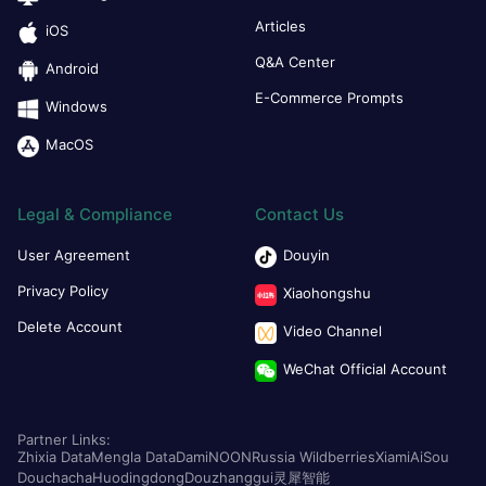
Articles
iOS
Q&A Center
Android
E-Commerce Prompts
Windows
MacOS
Legal & Compliance
Contact Us
User Agreement
Douyin
Privacy Policy
Xiaohongshu
Delete Account
Video Channel
WeChat Official Account
Partner Links:
Zhixia Data
Mengla Data
Dami
NOON
Russia Wildberries
Xiami
AiSou
Douchacha
Huodingdong
Douzhanggui
灵犀智能