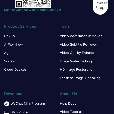
Contact
Support
Scan to Connect with Account Manager
Product Services
Tools
LinkPix
Video Watermark Remover
AI Workflow
Video Subtitle Remover
Agent
Video Quality Enhancer
Soclaw
Image Watermarking
Cloud Devices
HD Image Restoration
Lossless Image Upscaling
Download
About Us
WeChat Mini Program
Help Docs
Video Tutorials
Web Plugin