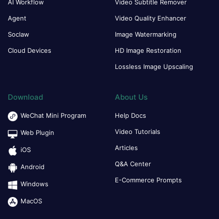
AI Workflow
Video Subtitle Remover
Agent
Video Quality Enhancer
Soclaw
Image Watermarking
Cloud Devices
HD Image Restoration
Lossless Image Upscaling
Download
About Us
WeChat Mini Program
Help Docs
Video Tutorials
Web Plugin
Articles
iOS
Q&A Center
Android
E-Commerce Prompts
Windows
MacOS