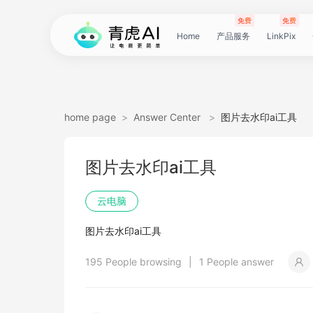
免费
免费
Home
产品服务
LinkPix
LinkPix
AI
AI
AI
主
AI
AI
短
Agent
带
图
电
电
达
亚
青
60
主
详
广
广
电
Tiktok
指
电
爆
主
详
营
POD
POD
爆
Shopee
国
货
角
模
详
社
印
视
视
女
抖
国
抖
视
批
直
印
视
工
双
小
跨
白
电
印
视
视
灵
模
SoClaw
跨
翻
视
链
电
真
视
本
电
短
视
链
图
视
图
home page
>
Answer Center
>
图片去水印ai工具
图
图
应
图
图
图
视
货
片
商
商
人
马
虎
秒
图
情
告
告
影
选
纹
商
款
图
情
销
素
素
款
选
内
叮
色
特
情
媒
花
频
频
装
音
内
掌
频
量
通
花
频
具
人
红
境
底
商
花
频
频
感
特
境
译
频
接
商
人
频
地
商
剧
频
接
片
频
片
生
图片去水印ai工具
生
用
视
像
像
频
短
翻
详
详
数
逊
云
商
套
图
素
素
质
品
浏
运
视
复
图
视
材
材
视
品
电
咚
替
换
图
图
提
翻
翻
开
视
电
柜
分
换
车
裂
语
爆
书
电
图
投
贴
字
去
图
电
口
去
分
云
同
画
视
云
出
裁
提
压
提
加
云电脑
视
视
频
生
生
数
视
译
情
情
据
选
电
品
图
长
材
材
感
览
营
频
刻
套
频
频
商-
换
衣
复
文
取
译
译
门
频
商-
镜
品
投
变
言
款
视
商-
流
合
幕
水
去
商-
型
字
析
号
声
质
频
手
海
剪
取
缩
取
水
图片去水印ai工具
频
频
成
成
据
频
图
图
引
品
脑
广
图
TVC
器
复
图
素
模
广
刻
广
换
数
北
生
流
翻
带
频
俄
素
翻
印
AI
美
匹
幕
视
翻
提
分
机
翻
音
音
印
195 People browsing
|
1 People answer
引
擎
告
广
刻
材
仿
州
告
装
据
京
成
素
译
货
数
罗
材
译
感
国
配
频
译
升
析
译
频
频