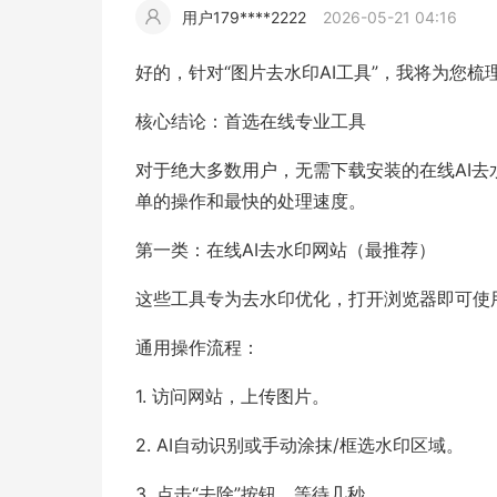
用户179****2222
2026-05-21 04:16
擎
告
(童
爆
追
材
视
据
斯
超
好的，针对“图片去水印AI工具”，我将为您
大
装)
款
踪
频
追
写
核心结论：首选在线专业工具
片
仿
对于绝大多数用户，无需下载安装的在线AI去
模
踪
实
单的操作和最快的处理速度。
拍
仿
第一类：在线AI去水印网站（最推荐）
这些工具专为去水印优化，打开浏览器即可使
通用操作流程：
1. 访问网站，上传图片。
2. AI自动识别或手动涂抹/框选水印区域。
3. 点击“去除”按钮，等待几秒。