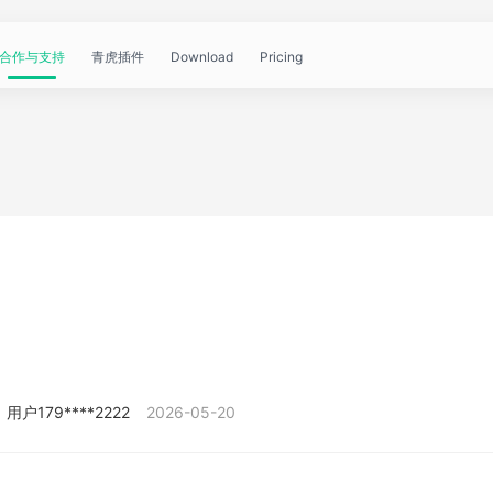
合作与支持
青虎插件
Download
Pricing
青
帮
视
文
问
WorkBuddy
OpenClaw
青
虎
助
频
章
答
虎
公
文
教
资
中
API
开
档
程
讯
心
课
用户179****2222
2026-05-20