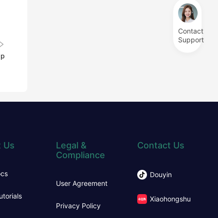
。
Contact
Support
p
 Us
Legal &
Contact Us
Compliance
ocs
Douyin
User Agreement
utorials
Xiaohongshu
Privacy Policy