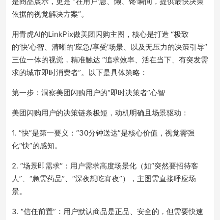
是商品展示，更是 “在用户‘急、懒、馋’瞬间，提供最快决策
依据的视觉解决方案”。
用青虎AI的LinkPix做美团闪购主图，核心是打造 “极致
的‘快’心智、清晰的‘应急/享受’场景、以及无压力的决策引导”
三位一体的视觉，精准触达 “追求效率、活在当下、有突发需
求的城市即时消费者”。以下是具体策略：
第一步：洞察美团闪购用户的“即时决策者”心智
美团闪购用户的决策链条极短，动机明确且场景驱动：
1. “快”是第一要义：“30分钟送达”是核心价值，视觉需强
化“快”的感知。
2. “场景即需求”：用户需求高度场景化（如“突然要招待客
人”、“急需药品”、“深夜想吃宵夜”），主图需直接呼应场
景。
3. “信任前置”：用户默认商品是正品、安全的，但需要快速