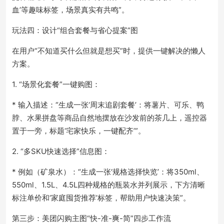
血’等趣味标签，场景真实有共鸣”。
玩法四：设计“组合套餐与省心提案”图
在用户“不知道买什么但就是想买”时，提供一键解决的懒人
方案。
1. “场景化套餐”一键购图：
* 输入描述：“生成一张‘周末追剧套餐’：将薯片、可乐、鸭
脖、水果拼盘等商品自然地摆放在沙发前的茶几上，遥控器
置于一旁，标题‘宅家快乐，一键配齐’”。
2. “多SKU快速选择”信息图：
* 例如（矿泉水）：“生成一张‘规格选择快览’：将350ml、
550ml、1.5L、4.5L四种规格的瓶装水并列展示，下方清晰
标注单价和‘家庭囤货推荐’标签，帮助用户快速决策”。
第三步：美团闪购主图“快-准-爽-简”四步工作流