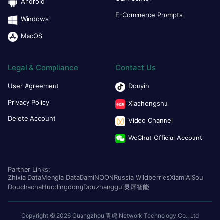
Android
E-Commerce Prompts
Windows
MacOS
Legal & Compliance
Contact Us
User Agreement
Douyin
Privacy Policy
Xiaohongshu
Delete Account
Video Channel
WeChat Official Account
Partner Links:
Zhixia Data
Mengla Data
Dami
NOON
Russia Wildberries
Xiami
AiSou
Douchacha
Huodingdong
Douzhanggui
灵犀智能
Copyright © 2026 Guangzhou 青虎 Network Technology Co., Ltd