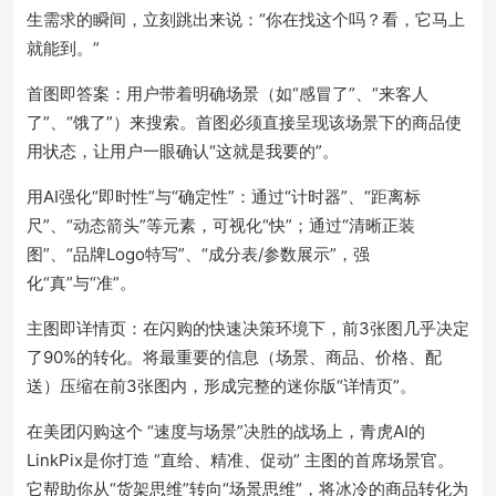
生需求的瞬间，立刻跳出来说：“你在找这个吗？看，它马上
就能到。”
首图即答案：用户带着明确场景（如“感冒了”、“来客人
了”、“饿了”）来搜索。首图必须直接呈现该场景下的商品使
用状态，让用户一眼确认“这就是我要的”。
用AI强化“即时性”与“确定性”：通过“计时器”、“距离标
尺”、“动态箭头”等元素，可视化“快”；通过“清晰正装
图”、“品牌Logo特写”、“成分表/参数展示”，强
化“真”与“准”。
主图即详情页：在闪购的快速决策环境下，前3张图几乎决定
了90%的转化。将最重要的信息（场景、商品、价格、配
送）压缩在前3张图内，形成完整的迷你版“详情页”。
在美团闪购这个 “速度与场景”决胜的战场上，青虎AI的
LinkPix是你打造 “直给、精准、促动” 主图的首席场景官。
它帮助你从“货架思维”转向“场景思维”，将冰冷的商品转化为