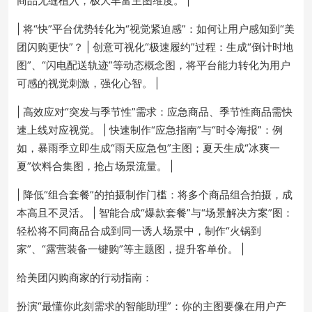
商品无缝植入，极大丰富主图维度。 |
| 将“快”平台优势转化为“视觉紧迫感”：如何让用户感知到“美
团闪购更快”？ | 创意可视化“极速履约”过程：生成“倒计时地
图”、“闪电配送轨迹”等动态概念图，将平台能力转化为用户
可感的视觉刺激，强化心智。 |
| 高效应对“突发与季节性”需求：应急商品、季节性商品需快
速上线对应视觉。 | 快速制作“应急指南”与“时令海报”：例
如，暴雨季立即生成“雨天应急包”主图；夏天生成“冰爽一
夏”饮料合集图，抢占场景流量。 |
| 降低“组合套餐”的拍摄制作门槛：将多个商品组合拍摄，成
本高且不灵活。 | 智能合成“爆款套餐”与“场景解决方案”图：
轻松将不同商品合成到同一诱人场景中，制作“火锅到
家”、“露营装备一键购”等主题图，提升客单价。 |
给美团闪购商家的行动指南：
扮演“最懂你此刻需求的智能助理”：你的主图要像在用户产