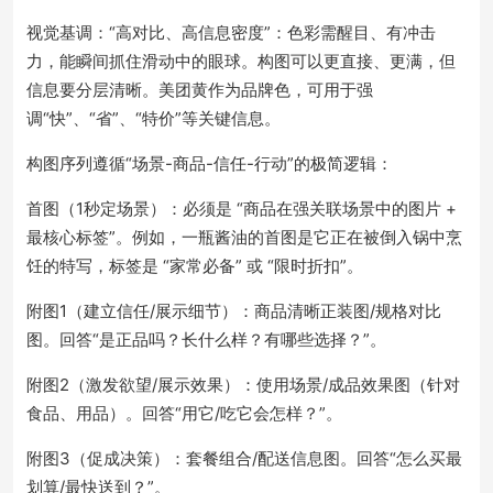
视觉基调：“高对比、高信息密度”：色彩需醒目、有冲击
力，能瞬间抓住滑动中的眼球。构图可以更直接、更满，但
信息要分层清晰。美团黄作为品牌色，可用于强
调“快”、“省”、“特价”等关键信息。
构图序列遵循“场景-商品-信任-行动”的极简逻辑：
首图（1秒定场景）：必须是 “商品在强关联场景中的图片 +
最核心标签”。例如，一瓶酱油的首图是它正在被倒入锅中烹
饪的特写，标签是 “家常必备” 或 “限时折扣”。
附图1（建立信任/展示细节）：商品清晰正装图/规格对比
图。回答“是正品吗？长什么样？有哪些选择？”。
附图2（激发欲望/展示效果）：使用场景/成品效果图（针对
食品、用品）。回答“用它/吃它会怎样？”。
附图3（促成决策）：套餐组合/配送信息图。回答“怎么买最
划算/最快送到？”。