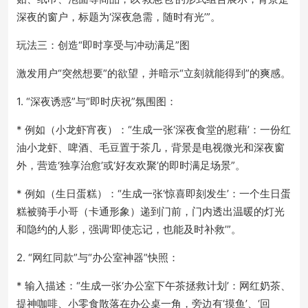
深夜的窗户，标题为‘深夜急需，随时有光’”。
玩法三：创造“即时享受与冲动满足”图
激发用户“突然想要”的欲望，并暗示“立刻就能得到”的爽感。
1. “深夜诱惑”与“即时庆祝”氛围图：
* 例如（小龙虾宵夜）：“生成一张‘深夜食堂的慰藉’：一份红
油小龙虾、啤酒、毛豆置于茶几，背景是电视微光和深夜窗
外，营造‘独享治愈’或‘好友欢聚’的即时满足场景”。
* 例如（生日蛋糕）：“生成一张‘惊喜即刻发生’：一个生日蛋
糕被骑手小哥（卡通形象）递到门前，门内透出温暖的灯光
和隐约的人影，强调‘即使忘记，也能及时补救’”。
2. “网红同款”与“办公室神器”快照：
* 输入描述：“生成一张‘办公室下午茶拯救计划’：网红奶茶、
提神咖啡、小零食散落在办公桌一角，旁边有‘摸鱼’、‘回