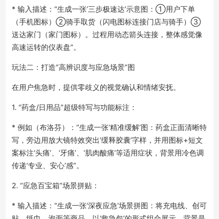
* 输入描述：“生成一张‘三步极速达’示意图：①用户下单
（手机图标）②骑手取货（闪电图标连接门店与骑手）③
送达家门（家门图标）。过程用动态箭头连接，整体感觉像
高速运转的仪表盘”。
玩法二：打造“高辨识度与应急场景”图
在用户焦急时，提供零歧义的视觉确认和情绪安抚。
1. “药盒/日用品”超级特写与功能标注：
* 例如（布洛芬）：“生成一张‘精准缓解’图：药盒正面清晰特
写，旁边用放大镜特效突出‘缓释胶囊’字样，并用图标+短文
案标注‘头痛’、‘牙痛’、‘肌肉酸痛’等适用症状，背景用冷色调
传递‘专业、安心’感”。
2. “应急百宝箱”场景拼贴：
* 输入描述：“生成一张‘深夜应急’场景拼图：将充电线、创可
贴、纸巾、泡面等商品，以‘救急包’的形式组合展示，背景是