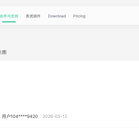
合作与支持
青虎插件
Download
Pricing
青
帮
视
文
问
WorkBuddy
OpenClaw
青
主图
虎
助
频
章
答
虎
公
文
教
资
中
API
开
档
程
讯
心
课
用户104****9420
2026-05-12