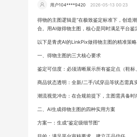
用户104****9420
2026-05-13 00:23
擎
告
(童
爆
追
材
视
据
斯
超
得物的主图逻辑是“在极致鉴定标准下，创造
大
装)
款
踪
合。用AI做得物主图，核心是同时满足平台鉴
频
追
写
以下是青虎AI的LinkPix做得物主图的精准策
片
仿
模
踪
实
一、得物主图的三大核心要求
拍
仿
鉴定可信度：必须清晰展示所有鉴定点（鞋标
商品状态透明：全新/二手/试穿品等状态需真
潮流视觉冲击：在合规前提下，主图需具备时
二、AI生成得物主图的四种实用方案
方案一：生成“鉴定级细节图”
目的：满足平台审核要求，建立正品信任