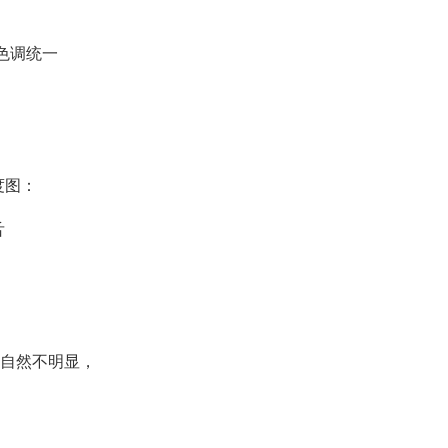
色调统一
度图：
舌
痕自然不明显，