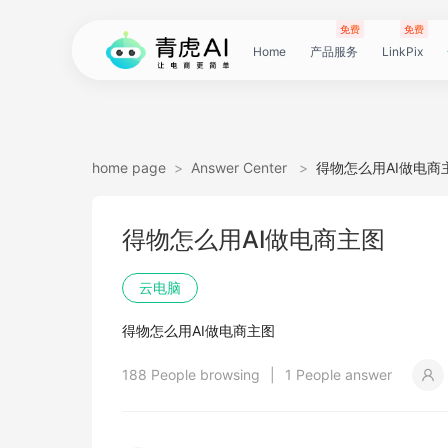
免费
免费
Home
产品服务
LinkPix
LinkPix
AI
AI
AI
主
AI
AI
短
Agent
带
图
电
电
达
亚
青
60
主
详
广
广
电
Tiktok
指
电
爆
主
详
营
POD
POD
爆
Shopee
国
货
角
模
详
社
印
视
视
女
抖
国
抖
视
批
直
印
视
工
双
小
跨
白
电
印
视
视
灵
模
SoClaw
跨
翻
视
链
电
真
视
本
电
短
视
链
图
视
图
home page
>
Answer Center
>
得物怎么用AI做电商
图
图
应
图
图
图
视
货
片
商
商
人
马
虎
秒
图
情
告
告
影
选
纹
商
款
图
情
销
素
素
款
选
内
叮
色
特
情
媒
花
频
频
装
音
内
掌
频
量
通
花
频
具
人
红
境
底
商
花
频
频
感
特
境
译
频
接
商
人
频
地
商
剧
频
接
片
频
片
生
得物怎么用AI做电商主图
生
用
视
像
像
频
短
翻
详
详
数
逊
云
商
套
图
素
素
质
品
浏
运
视
复
图
视
材
材
视
品
电
咚
替
换
图
图
提
翻
翻
开
视
电
柜
分
换
车
裂
语
爆
书
电
图
投
贴
字
去
图
电
口
去
分
云
同
画
视
云
出
裁
提
压
提
加
云电脑
视
视
频
生
生
数
视
译
情
情
据
选
电
品
图
长
材
材
感
览
营
频
刻
套
频
频
商-
换
衣
复
文
取
译
译
门
频
商-
镜
品
投
变
言
款
视
商-
流
合
幕
水
去
商-
型
字
析
号
声
质
频
手
海
剪
取
缩
取
水
得物怎么用AI做电商主图
频
频
成
成
据
频
图
图
引
品
脑
广
图
TVC
器
复
图
素
模
广
刻
广
换
数
北
生
流
翻
带
频
俄
素
翻
印
AI
美
匹
幕
视
翻
提
分
机
翻
音
音
印
188 People browsing
|
1 People answer
引
擎
告
广
刻
材
仿
州
告
装
据
京
成
素
译
货
数
罗
材
译
感
国
配
频
译
升
析
译
频
频