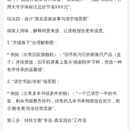
用大号字体标注总价节省XXX元”。
玩法四：设计“真实卖家故事与清空场景图”
保留人情味，解释闲置来源，让质检报告更有温度。
1. “升级换下”合理解释图：
* 例如（出售旧款旗舰机）：“旧手机与它的新换代产品（盒
子）并排摆放，旧手机屏幕上显示‘感谢陪伴’字样，营造一种
有序传承的温馨感”。
2. “清空书架/衣柜”场景图：
* 例如（出售多本书或多件衣物）：“一个已清空一半的书
架，剩余书籍整齐排列，待售的几本书单独摆放在前方，暗
示‘断舍离’而非经营卖家”。
第三步：转转主图“专业-真实混合”工作流