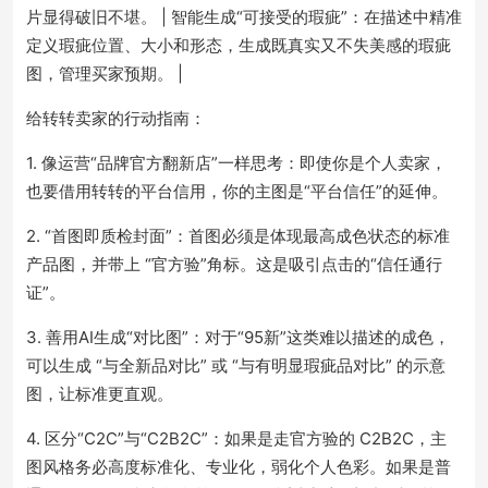
片显得破旧不堪。 | 智能生成“可接受的瑕疵”：在描述中精准
定义瑕疵位置、大小和形态，生成既真实又不失美感的瑕疵
图，管理买家预期。 |
给转转卖家的行动指南：
1. 像运营“品牌官方翻新店”一样思考：即使你是个人卖家，
也要借用转转的平台信用，你的主图是“平台信任”的延伸。
2. “首图即质检封面”：首图必须是体现最高成色状态的标准
产品图，并带上 “官方验”角标。这是吸引点击的“信任通行
证”。
3. 善用AI生成“对比图”：对于“95新”这类难以描述的成色，
可以生成 “与全新品对比” 或 “与有明显瑕疵品对比” 的示意
图，让标准更直观。
4. 区分“C2C”与“C2B2C”：如果是走官方验的 C2B2C，主
图风格务必高度标准化、专业化，弱化个人色彩。如果是普