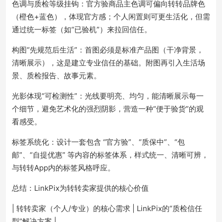
色调与质检等级挂钩：官方验商品主色调可偏向转转品牌色
（橙色+蓝色），体现官方感；个人闲置则可更生活化，但需
通过统一标签（如“已验机”）来拉回信任。
构图“先规范后生活”：首图必须是标准产品图（干净背景，
清晰展示），这是建立专业信任的基础。附图再引入生活场
景、质检报告、故事元素。
光影体现“可检测性”：光线要明亮、均匀，能清晰展示每一
个细节，避免艺术化的强烈阴影，营造一种“便于验货”的观
看感受。
标签系统化：设计一套包含 “官方验”、“质保中”、“包
邮”、“自提优惠” 等内容的标签体系，样式统一、清晰可辨，
与转转App内的标签风格呼应。
总结：LinkPix为转转卖家提供的核心价值
| 转转卖家（个人/专业）的核心需求 | LinkPix的“质检信任
型”解决方案 |