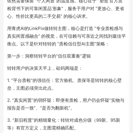
依然需要保留 “个人闲置”的温度感。核心在于 “塑造‘官方质
检背书下的可靠闲置品’形象”，服务于用户对 “更放心、更省
心、性价比更高的二手交易” 的核心诉求。
用青虎AI的LinkPix做转转主图，核心是打造 “专业质检感与
真实闲置感融合” 的视觉，在可信赖与可亲近之间找到最佳平
衡点。以下是针对转转的 “质检信任型AI主图”策略：
第一步：洞察转转平台的“信任双重奏”逻辑
转转用户的决策天平上，砝码两端是：
1. “平台质检”的强信任：官方验机、质保等是转转的核心壁
垒，主图必须突出此点。
2. “真实闲置”的弱怀疑：即便有质检，用户仍会怀疑“实物与
报告是否一致”、“是否为翻新机”。
3. “新旧程度”的精细量化：转转对成色分级（99新、95新
等）有官方定义，主图需精确匹配。