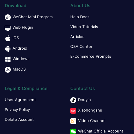
Download
About Us
WeChat Mini Program
Help Docs
Video Tutorials
Web Plugin
Articles
iOS
Q&A Center
Android
E-Commerce Prompts
Windows
MacOS
Legal & Compliance
Contact Us
User Agreement
Douyin
Privacy Policy
Xiaohongshu
Delete Account
Video Channel
WeChat Official Account