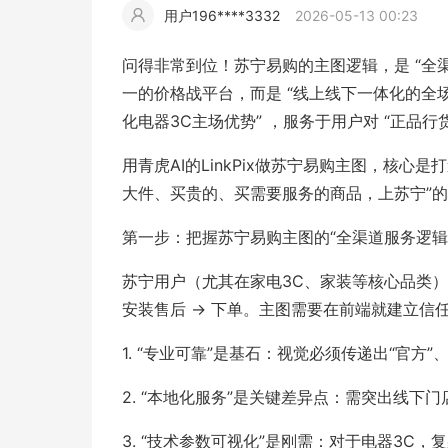
用户196****3332
2026-05-13 00:23
擎
告
(童
爆
追
材
视
据
斯
超
问得非常到位！苏宁易购的主图逻辑，是 “全
大
装)
款
踪
一的价格战平台，而是 “线上线下一体化的全
频
追
写
化电器3C主场优势” ，服务于用户对 “正品
片
仿
模
踪
实
用青虎AI的LinkPix做苏宁易购主图，核心
大件、买贵的、买需要服务的商品，上苏宁”的
拍
仿
第一步：把握苏宁易购主图的“全渠道服务逻辑
苏宁用户（尤其在家电3C、家装等核心品类）的
安装售后 -> 下单。主图需要在前端就建立信
1. “专业可靠”是基石：视觉必须传递出“官方
2. “本地化服务”是关键差异点：需突出线
3. “技术参数可视化”是刚需：对于电器3C