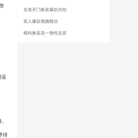
放
女装开门换装爆款仿拍
双人爆款视频模仿
模特换装高一致性还原
用蓝
曝。
序排