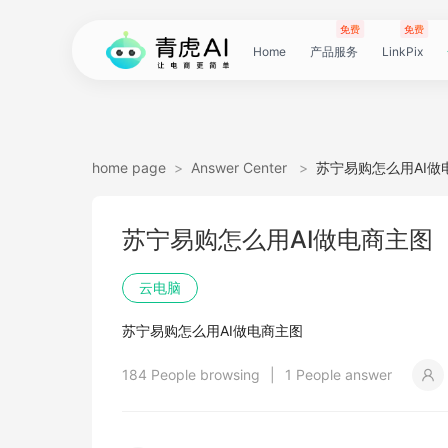
免费
免费
Home
产品服务
LinkPix
LinkPix
AI
AI
AI
主
AI
AI
短
Agent
带
图
电
电
达
亚
青
60
主
详
广
广
电
Tiktok
指
电
爆
主
详
营
POD
POD
爆
Shopee
国
货
角
模
详
社
印
视
视
女
抖
国
抖
视
批
直
印
视
工
双
小
跨
白
电
印
视
视
灵
模
SoClaw
跨
翻
视
链
电
真
视
本
电
短
视
链
图
视
图
home page
>
Answer Center
>
苏宁易购怎么用AI做
图
图
应
图
图
图
视
货
片
商
商
人
马
虎
秒
图
情
告
告
影
选
纹
商
款
图
情
销
素
素
款
选
内
叮
色
特
情
媒
花
频
频
装
音
内
掌
频
量
通
花
频
具
人
红
境
底
商
花
频
频
感
特
境
译
频
接
商
人
频
地
商
剧
频
接
片
频
片
生
苏宁易购怎么用AI做电商主图
生
用
视
像
像
频
短
翻
详
详
数
逊
云
商
套
图
素
素
质
品
浏
运
视
复
图
视
材
材
视
品
电
咚
替
换
图
图
提
翻
翻
开
视
电
柜
分
换
车
裂
语
爆
书
电
图
投
贴
字
去
图
电
口
去
分
云
同
画
视
云
出
裁
提
压
提
加
云电脑
视
视
频
生
生
数
视
译
情
情
据
选
电
品
图
长
材
材
感
览
营
频
刻
套
频
频
商-
换
衣
复
文
取
译
译
门
频
商-
镜
品
投
变
言
款
视
商-
流
合
幕
水
去
商-
型
字
析
号
声
质
频
手
海
剪
取
缩
取
水
苏宁易购怎么用AI做电商主图
频
频
成
成
据
频
图
图
引
品
脑
广
图
TVC
器
复
图
素
模
广
刻
广
换
数
北
生
流
翻
带
频
俄
素
翻
印
AI
美
匹
幕
视
翻
提
分
机
翻
音
音
印
184 People browsing
|
1 People answer
引
擎
告
广
刻
材
仿
州
告
装
据
京
成
素
译
货
数
罗
材
译
感
国
配
频
译
升
析
译
频
频