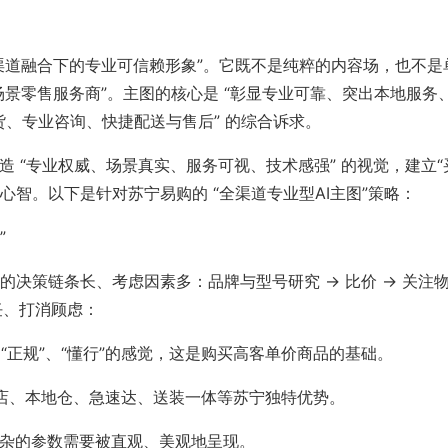
渠道融合下的专业可信赖形象”。它既不是纯粹的内容场，也不是
场景零售服务商”。主图的核心是 “彰显专业可靠、突出本地服务
行货、专业咨询、快捷配送与售后” 的综合诉求。
是打造 “专业权威、场景真实、服务可视、技术感强” 的视觉，建立“
心智。以下是针对苏宁易购的 “全渠道专业型AI主图”策略：
”
决策链条长、考虑因素多：品牌与型号研究 -> 比价 -> 关注
任、打消顾虑：
”、“正规”、“懂行”的感觉，这是购买高客单价商品的基础。
下门店、本地仓、急速达、送装一体等苏宁独特优势。
，复杂的参数需要被直观、美观地呈现。