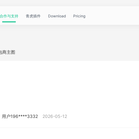
合作与支持
青虎插件
Download
Pricing
青
帮
视
文
问
WorkBuddy
OpenClaw
青
电商主图
虎
助
频
章
答
虎
公
文
教
资
中
API
开
档
程
讯
心
课
用户196****3332
2026-05-12