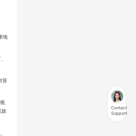
晰地
节、
对苏
售视
Contact
觉故
Support