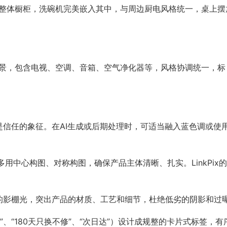
的整体橱柜，洗碗机完美嵌入其中，与周边厨电风格统一，桌上摆
场景，包含电视、空调、音箱、空气净化器等，风格协调统一，标
是信任的象征。在AI生成或后期处理时，可适当融入蓝色调或使
用中心构图、对称构图，确保产品主体清晰、扎实。LinkPix的
业的影棚光，突出产品的材质、工艺和细节，杜绝低劣的阴影和过
”、“180天只换不修”、“次日达”）设计成规整的卡片式标签，有