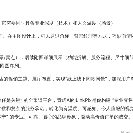
主图：它需要同时具备专业深度（技术）和人文温度（场景）。
的保证。在主图设计上，可以通过角标、背景纹理等方式，巧妙而清
场景/卖点）；后续附图详细展示（功能拆解、服务流程、尺寸细
的附图序列。
门店的促销主题、展厅布置，实现“线上线下同款同景”，加深用户
是关键” 的全渠道平台，青虎AI的LinkPix是你构建 “专业零
品参数和复杂的服务承诺，转化为有温度、可感知、令人信服的视
苏宁” 的专业、可靠、省心的品牌形象，驱动高价值订单的成交。
Next