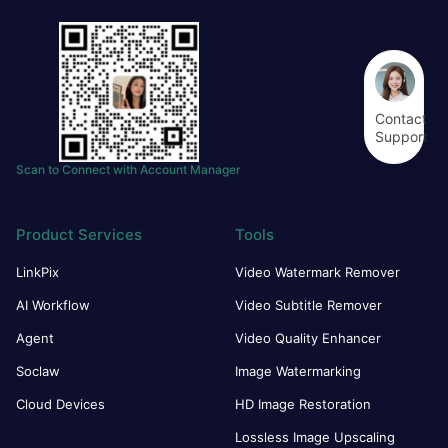
Contact
Support
Scan to Connect with Account Manager
Product Services
Tools
LinkPix
Video Watermark Remover
AI Workflow
Video Subtitle Remover
Agent
Video Quality Enhancer
Soclaw
Image Watermarking
Cloud Devices
HD Image Restoration
Lossless Image Upscaling