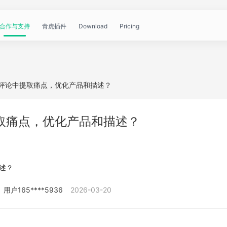
合作与支持
青虎插件
Download
Pricing
青
帮
视
文
问
WorkBuddy
OpenClaw
青
 买家评论中提取痛点，优化产品和描述？
虎
助
频
章
答
虎
公
中提取痛点，优化产品和描述？
文
教
资
中
API
开
档
程
讯
心
描述？
课
用户165****5936
2026-03-20