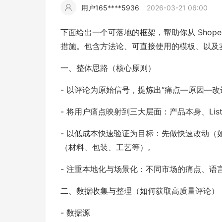
用户165****5936
2026-03-21 06:00
擎
告
(童
爆
追
材
视
据
斯
超
下面给出一个可落地的框架，帮助你从 Sho
大
装)
款
踪
措施。包含方法论、可直接使用的模板、以及
频
追
写
一、整体思路（核心原则）
片
仿
模
踪
实
- 以评论为原始信号，提炼出“痛点—原因—改
拍
仿
- 将用户痛点映射到三大层面：产品本身、Lis
- 以低成本快速验证为目标：先做快速改动
（材料、包装、工艺等）。
- 注重本地化与场景化：不同市场的痛点、语
二、数据收集与整理（如何获取高质量评论）
- 数据源