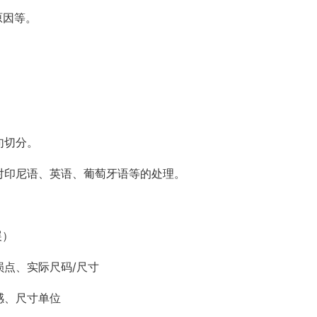
原因等。
句切分。
对印尼语、英语、葡萄牙语等的处理。
展）
损点、实际尺码/尺寸
感、尺寸单位