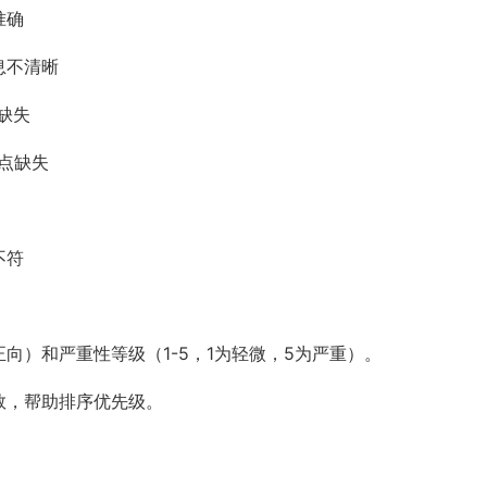
准确
息不清晰
缺失
亮点缺失
不符
向）和严重性等级（1-5，1为轻微，5为严重）。
数，帮助排序优先级。