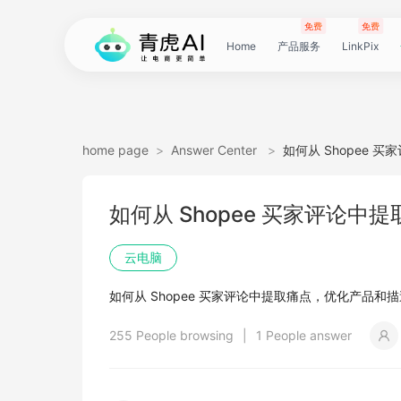
免费
免费
Home
产品服务
LinkPix
LinkPix
AI
AI
AI
主
AI
AI
短
Agent
带
图
电
电
达
亚
青
60
主
详
广
广
电
Tiktok
指
电
爆
主
详
营
POD
POD
爆
Shopee
国
货
角
模
详
社
印
视
视
女
抖
国
抖
视
批
直
印
视
工
双
小
跨
白
电
印
视
视
灵
模
SoClaw
跨
翻
视
链
电
真
视
本
电
短
视
链
图
视
图
home page
>
Answer Center
>
如何从 Shopee
图
图
应
图
图
图
视
货
片
商
商
人
马
虎
秒
图
情
告
告
影
选
纹
商
款
图
情
销
素
素
款
选
内
叮
色
特
情
媒
花
频
频
装
音
内
掌
频
量
通
花
频
具
人
红
境
底
商
花
频
频
感
特
境
译
频
接
商
人
频
地
商
剧
频
接
片
频
片
生
如何从 Shopee 买家评论
生
用
视
像
像
频
短
翻
详
详
数
逊
云
商
套
图
素
素
质
品
浏
运
视
复
图
视
材
材
视
品
电
咚
替
换
图
图
提
翻
翻
开
视
电
柜
分
换
车
裂
语
爆
书
电
图
投
贴
字
去
图
电
口
去
分
云
同
画
视
云
出
裁
提
压
提
加
云电脑
视
视
频
生
生
数
视
译
情
情
据
选
电
品
图
长
材
材
感
览
营
频
刻
套
频
频
商-
换
衣
复
文
取
译
译
门
频
商-
镜
品
投
变
言
款
视
商-
流
合
幕
水
去
商-
型
字
析
号
声
质
频
手
海
剪
取
缩
取
水
如何从 Shopee 买家评论中提取痛点，优化产品和
频
频
成
成
据
频
图
图
引
品
脑
广
图
TVC
器
复
图
素
模
广
刻
广
换
数
北
生
流
翻
带
频
俄
素
翻
印
AI
美
匹
幕
视
翻
提
分
机
翻
音
音
印
255 People browsing
|
1 People answer
引
擎
告
广
刻
材
仿
州
告
装
据
京
成
素
译
货
数
罗
材
译
感
国
配
频
译
升
析
译
频
频