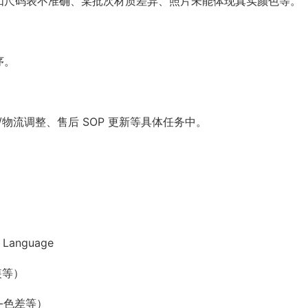
例如尺码表不准确、某批次材质差异、照片未能体现真实颜色等。
序。
包装/物流调整、售后 SOP 更新等具体任务中。
、Language
装等）
色-色差等）